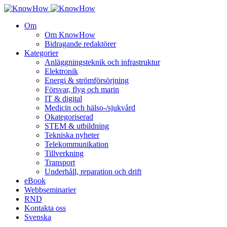
Om
Om KnowHow
Bidragande redaktörer
Kategorier
Anläggningsteknik och infrastruktur
Elektronik
Energi & strömförsörjning
Försvar, flyg och marin
IT & digital
Medicin och hälso-/sjukvård
Okategoriserad
STEM & utbildning
Tekniska nyheter
Telekommunikation
Tillverkning
Transport
Underhåll, reparation och drift
eBook
Webbseminarier
RND
Kontakta oss
Svenska