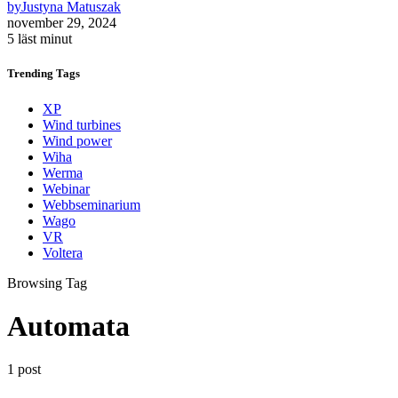
by
Justyna Matuszak
november 29, 2024
5 läst minut
Trending
Tags
XP
Wind turbines
Wind power
Wiha
Werma
Webinar
Webbseminarium
Wago
VR
Voltera
Browsing Tag
Automata
1 post