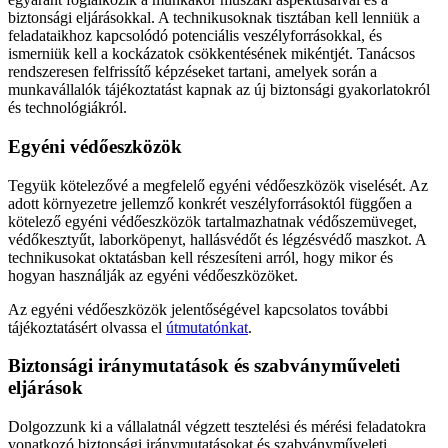
biztonsági eljárásokkal. A technikusoknak tisztában kell lenniük a
feladataikhoz kapcsolódó potenciális veszélyforrásokkal, és
ismerniük kell a kockázatok csökkentésének mikéntjét. Tanácsos
rendszeresen felfrissítő képzéseket tartani, amelyek során a
munkavállalók tájékoztatást kapnak az új biztonsági gyakorlatokról
és technológiákról.
Egyéni védőeszközök
Tegyük kötelezővé a megfelelő egyéni védőeszközök viselését. Az
adott környezetre jellemző konkrét veszélyforrásoktól függően a
kötelező egyéni védőeszközök tartalmazhatnak védőszemüveget,
védőkesztyűt, laborköpenyt, hallásvédőt és légzésvédő maszkot. A
technikusokat oktatásban kell részesíteni arról, hogy mikor és
hogyan használják az egyéni védőeszközöket.
Az egyéni védőeszközök jelentőségével kapcsolatos további
tájékoztatásért olvassa el
útmutatónkat
.
Biztonsági iránymutatások és szabványműveleti
eljárások
Dolgozzunk ki a vállalatnál végzett tesztelési és mérési feladatokra
vonatkozó biztonsági iránymutatásokat és szabványműveleti