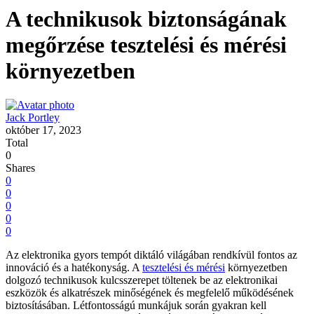
A technikusok biztonságának
megőrzése tesztelési és mérési
környezetben
Jack Portley
október 17, 2023
Total
0
Shares
0
0
0
0
0
Az elektronika gyors tempót diktáló világában rendkívül fontos az
innováció és a hatékonyság. A
tesztelési és mérési
környezetben
dolgozó technikusok kulcsszerepet töltenek be az elektronikai
eszközök és alkatrészek minőségének és megfelelő működésének
biztosításában. Létfontosságú munkájuk során gyakran kell