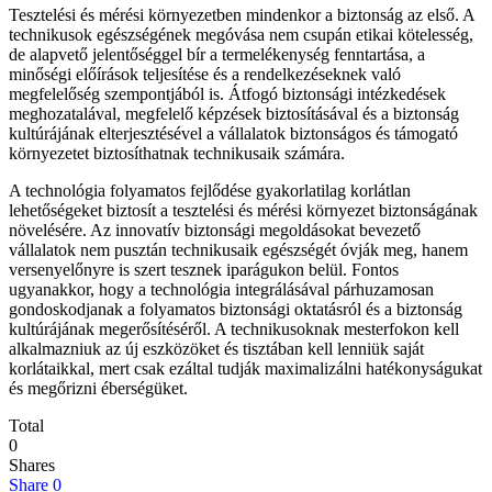
Tesztelési és mérési környezetben mindenkor a biztonság az első. A
technikusok egészségének megóvása nem csupán etikai kötelesség,
de alapvető jelentőséggel bír a termelékenység fenntartása, a
minőségi előírások teljesítése és a rendelkezéseknek való
megfelelőség szempontjából is. Átfogó biztonsági intézkedések
meghozatalával, megfelelő képzések biztosításával és a biztonság
kultúrájának elterjesztésével a vállalatok biztonságos és támogató
környezetet biztosíthatnak technikusaik számára.
A technológia folyamatos fejlődése gyakorlatilag korlátlan
lehetőségeket biztosít a tesztelési és mérési környezet biztonságának
növelésére. Az innovatív biztonsági megoldásokat bevezető
vállalatok nem pusztán technikusaik egészségét óvják meg, hanem
versenyelőnyre is szert tesznek iparágukon belül. Fontos
ugyanakkor, hogy a technológia integrálásával párhuzamosan
gondoskodjanak a folyamatos biztonsági oktatásról és a biztonság
kultúrájának megerősítéséről. A technikusoknak mesterfokon kell
alkalmazniuk az új eszközöket és tisztában kell lenniük saját
korlátaikkal, mert csak ezáltal tudják maximalizálni hatékonyságukat
és megőrizni éberségüket.
Total
0
Shares
Share
0