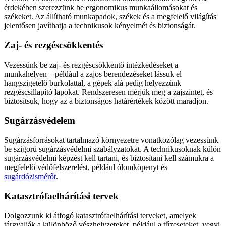
érdekében szerezzünk be ergonomikus munkaállomásokat és
székeket. Az állítható munkapadok, székek és a megfelelő világítás
jelentősen javíthatja a technikusok kényelmét és biztonságát.
Zaj- és rezgéscsökkentés
Vezessünk be zaj- és rezgéscsökkentő intézkedéseket a
munkahelyen – például a zajos berendezéseket lássuk el
hangszigetelő burkolattal, a gépek alá pedig helyezzünk
rezgéscsillapító lapokat. Rendszeresen mérjük meg a zajszintet, és
biztosítsuk, hogy az a biztonságos határértékek között maradjon.
Sugárzásvédelem
Sugárzásforrásokat tartalmazó környezetre vonatkozólag vezessünk
be szigorú sugárzásvédelmi szabályzatokat. A technikusoknak külön
sugárzásvédelmi képzést kell tartani, és biztosítani kell számukra a
megfelelő védőfelszerelést, például ólomköpenyt és
sugárdózismérőt
.
Katasztrófaelhárítási tervek
Dolgozzunk ki átfogó katasztrófaelhárítási terveket, amelyek
tárgyalják a különböző vészhelyzeteket, például a tűzeseteket, vegyi