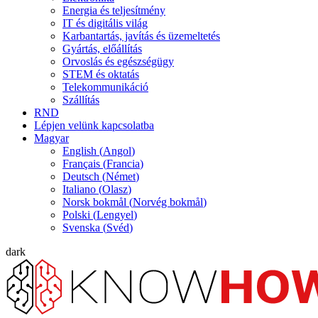
Energia és teljesítmény
IT és digitális világ
Karbantartás, javítás és üzemeltetés
Gyártás, előállítás
Orvoslás és egészségügy
STEM és oktatás
Telekommunikáció
Szállítás
RND
Lépjen velünk kapcsolatba
Magyar
English
(
Angol
)
Français
(
Francia
)
Deutsch
(
Német
)
Italiano
(
Olasz
)
Norsk bokmål
(
Norvég bokmål
)
Polski
(
Lengyel
)
Svenska
(
Svéd
)
dark