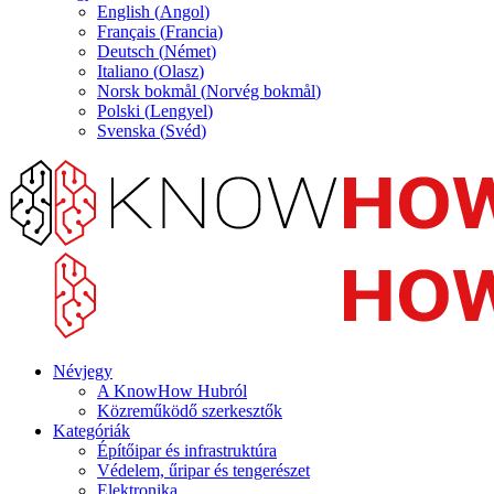
English
(
Angol
)
Français
(
Francia
)
Deutsch
(
Német
)
Italiano
(
Olasz
)
Norsk bokmål
(
Norvég bokmål
)
Polski
(
Lengyel
)
Svenska
(
Svéd
)
Névjegy
A KnowHow Hubról
Közreműködő szerkesztők
Kategóriák
Építőipar és infrastruktúra
Védelem, űripar és tengerészet
Elektronika