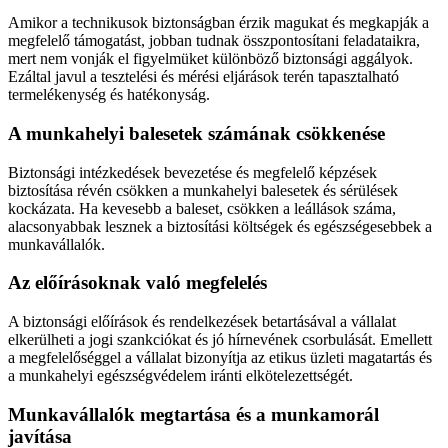
Amikor a technikusok biztonságban érzik magukat és megkapják a
megfelelő támogatást, jobban tudnak összpontosítani feladataikra,
mert nem vonják el figyelmüket különböző biztonsági aggályok.
Ezáltal javul a tesztelési és mérési eljárások terén tapasztalható
termelékenység és hatékonyság.
A munkahelyi balesetek számának csökkenése
Biztonsági intézkedések bevezetése és megfelelő képzések
biztosítása révén csökken a munkahelyi balesetek és sérülések
kockázata. Ha kevesebb a baleset, csökken a leállások száma,
alacsonyabbak lesznek a biztosítási költségek és egészségesebbek a
munkavállalók.
Az előírásoknak való megfelelés
A biztonsági előírások és rendelkezések betartásával a vállalat
elkerülheti a jogi szankciókat és jó hírnevének csorbulását. Emellett
a megfelelőséggel a vállalat bizonyítja az etikus üzleti magatartás és
a munkahelyi egészségvédelem iránti elkötelezettségét.
Munkavállalók megtartása és a munkamorál
javítása