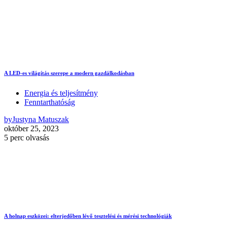
A LED-es világítás szerepe a modern gazdálkodásban
Energia és teljesítmény
Fenntarthatóság
by
Justyna Matuszak
október 25, 2023
5 perc olvasás
A holnap eszközei: elterjedőben lévő tesztelési és mérési technológiák