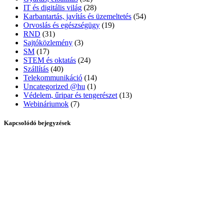
IT és digitális világ
(28)
Karbantartás, javítás és üzemeltetés
(54)
Orvoslás és egészségügy
(19)
RND
(31)
Sajtóközlemény
(3)
SM
(17)
STEM és oktatás
(24)
Szállítás
(40)
Telekommunikáció
(14)
Uncategorized @hu
(1)
Védelem, űripar és tengerészet
(13)
Webináriumok
(7)
Kapcsolódó bejegyzések