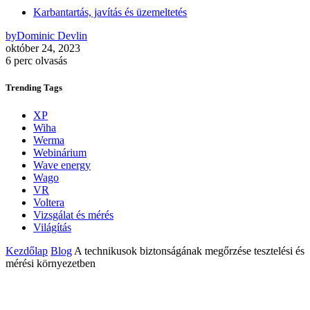
Karbantartás, javítás és üzemeltetés
by
Dominic Devlin
október 24, 2023
6 perc olvasás
Trending
Tags
XP
Wiha
Werma
Webinárium
Wave energy
Wago
VR
Voltera
Vizsgálat és mérés
Világítás
Kezdőlap
Blog
A technikusok biztonságának megőrzése tesztelési és
mérési környezetben