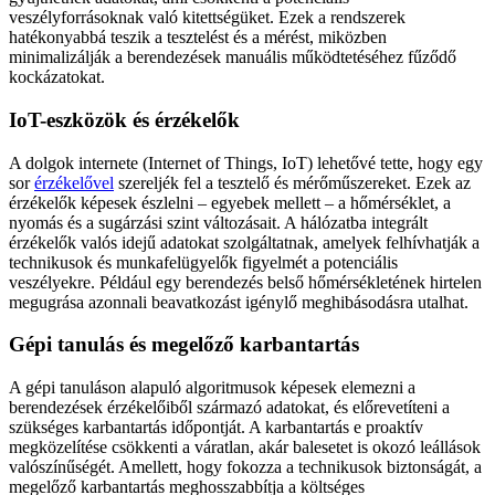
veszélyforrásoknak való kitettségüket. Ezek a rendszerek
hatékonyabbá teszik a tesztelést és a mérést, miközben
minimalizálják a berendezések manuális működtetéséhez fűződő
kockázatokat.
IoT-eszközök és érzékelők
A dolgok internete (Internet of Things, IoT) lehetővé tette, hogy egy
sor
érzékelővel
szereljék fel a tesztelő és mérőműszereket. Ezek az
érzékelők képesek észlelni – egyebek mellett – a hőmérséklet, a
nyomás és a sugárzási szint változásait. A hálózatba integrált
érzékelők valós idejű adatokat szolgáltatnak, amelyek felhívhatják a
technikusok és munkafelügyelők figyelmét a potenciális
veszélyekre. Például egy berendezés belső hőmérsékletének hirtelen
megugrása azonnali beavatkozást igénylő meghibásodásra utalhat.
Gépi tanulás és megelőző karbantartás
A gépi tanuláson alapuló algoritmusok képesek elemezni a
berendezések érzékelőiből származó adatokat, és előrevetíteni a
szükséges karbantartás időpontját. A karbantartás e proaktív
megközelítése csökkenti a váratlan, akár balesetet is okozó leállások
valószínűségét. Amellett, hogy fokozza a technikusok biztonságát, a
megelőző karbantartás meghosszabbítja a költséges