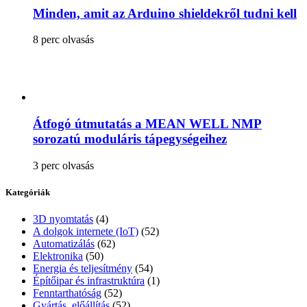
Minden, amit az Arduino shieldekről tudni kell
8 perc olvasás
Átfogó útmutatás a MEAN WELL NMP
sorozatú moduláris tápegységeihez
3 perc olvasás
Kategóriák
3D nyomtatás
(4)
A dolgok internete (IoT)
(52)
Automatizálás
(62)
Elektronika
(50)
Energia és teljesítmény
(54)
Építőipar és infrastruktúra
(1)
Fenntarthatóság
(52)
Gyártás, előállítás
(52)