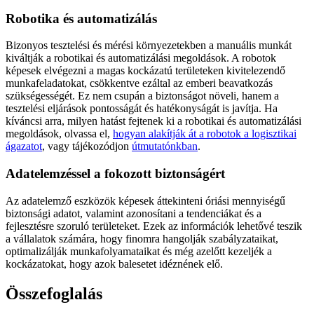
Robotika és automatizálás
Bizonyos tesztelési és mérési környezetekben a manuális munkát
kiváltják a robotikai és automatizálási megoldások. A robotok
képesek elvégezni a magas kockázatú területeken kivitelezendő
munkafeladatokat, csökkentve ezáltal az emberi beavatkozás
szükségességét. Ez nem csupán a biztonságot növeli, hanem a
tesztelési eljárások pontosságát és hatékonyságát is javítja. Ha
kíváncsi arra, milyen hatást fejtenek ki a robotikai és automatizálási
megoldások, olvassa el,
hogyan alakítják át a robotok a logisztikai
ágazatot
, vagy tájékozódjon
útmutatónkban
.
Adatelemzéssel a fokozott biztonságért
Az adatelemző eszközök képesek áttekinteni óriási mennyiségű
biztonsági adatot, valamint azonosítani a tendenciákat és a
fejlesztésre szoruló területeket. Ezek az információk lehetővé teszik
a vállalatok számára, hogy finomra hangolják szabályzataikat,
optimalizálják munkafolyamataikat és még azelőtt kezeljék a
kockázatokat, hogy azok balesetet idéznének elő.
Összefoglalás