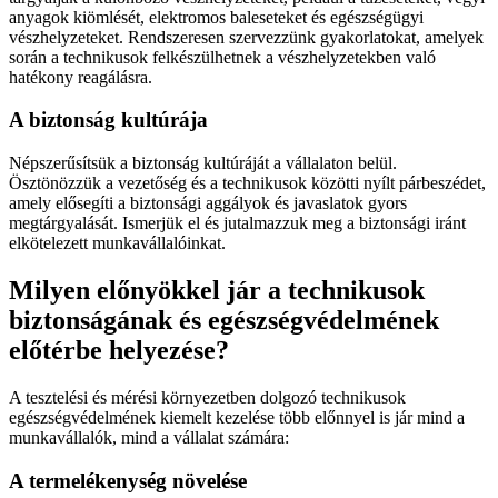
anyagok kiömlését, elektromos baleseteket és egészségügyi
vészhelyzeteket. Rendszeresen szervezzünk gyakorlatokat, amelyek
során a technikusok felkészülhetnek a vészhelyzetekben való
hatékony reagálásra.
A biztonság kultúrája
Népszerűsítsük a biztonság kultúráját a vállalaton belül.
Ösztönözzük a vezetőség és a technikusok közötti nyílt párbeszédet,
amely elősegíti a biztonsági aggályok és javaslatok gyors
megtárgyalását. Ismerjük el és jutalmazzuk meg a biztonsági iránt
elkötelezett munkavállalóinkat.
Milyen előnyökkel jár a technikusok
biztonságának és egészségvédelmének
előtérbe helyezése?
A tesztelési és mérési környezetben dolgozó technikusok
egészségvédelmének kiemelt kezelése több előnnyel is jár mind a
munkavállalók, mind a vállalat számára:
A termelékenység növelése