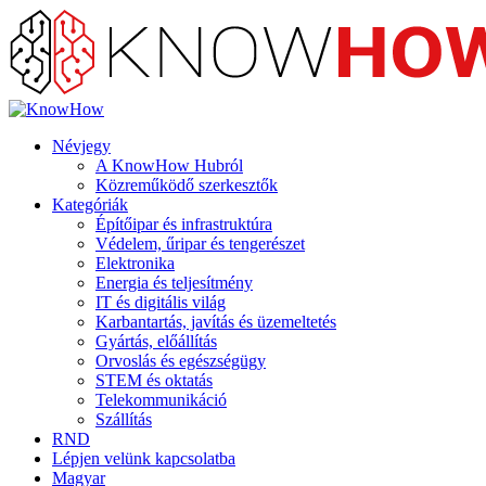
Névjegy
A KnowHow Hubról
Közreműködő szerkesztők
Kategóriák
Építőipar és infrastruktúra
Védelem, űripar és tengerészet
Elektronika
Energia és teljesítmény
IT és digitális világ
Karbantartás, javítás és üzemeltetés
Gyártás, előállítás
Orvoslás és egészségügy
STEM és oktatás
Telekommunikáció
Szállítás
RND
Lépjen velünk kapcsolatba
Magyar