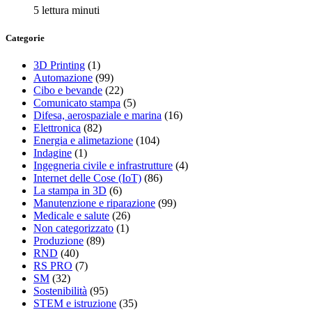
5 lettura minuti
Categorie
3D Printing
(1)
Automazione
(99)
Cibo e bevande
(22)
Comunicato stampa
(5)
Difesa, aerospaziale e marina
(16)
Elettronica
(82)
Energia e alimetazione
(104)
Indagine
(1)
Ingegneria civile e infrastrutture
(4)
Internet delle Cose (IoT)
(86)
La stampa in 3D
(6)
Manutenzione e riparazione
(99)
Medicale e salute
(26)
Non categorizzato
(1)
Produzione
(89)
RND
(40)
RS PRO
(7)
SM
(32)
Sostenibilità
(95)
STEM e istruzione
(35)