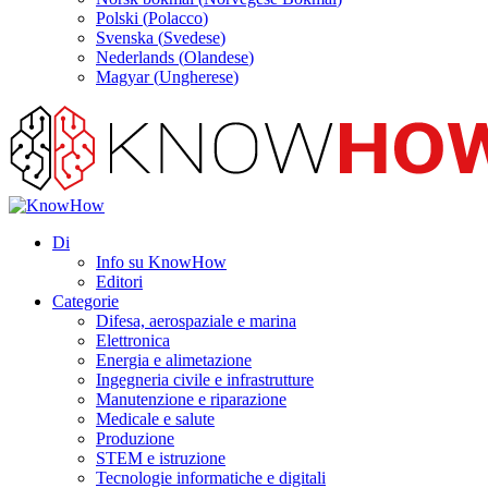
Polski
(
Polacco
)
Svenska
(
Svedese
)
Nederlands
(
Olandese
)
Magyar
(
Ungherese
)
Di
Info su KnowHow
Editori
Categorie
Difesa, aerospaziale e marina
Elettronica
Energia e alimetazione
Ingegneria civile e infrastrutture
Manutenzione e riparazione
Medicale e salute
Produzione
STEM e istruzione
Tecnologie informatiche e digitali