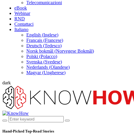
Telecomunicazioni
eBook
Webinar
RND
Contattaci
Italiano
English
(
Inglese
)
Français
(
Francese
)
Deutsch
(
Tedesco
)
Norsk bokmål
(
Norvegese Bokmål
)
Polski
(
Polacco
)
Svenska
(
Svedese
)
Nederlands
(
Olandese
)
Magyar
(
Ungherese
)
dark
Hand-Picked
Top-Read Stories