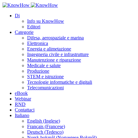
Di
Info su KnowHow
Editori
Categorie
Difesa, aerospaziale e marina
Elettronica
Energia e alimetazione
Ingegneria civile e infrastrutture
Manutenzione e riparazione
Medicale e salute
Produzione
STEM e istruzione
Tecnologie informatiche e digitali
Telecomunicazioni
eBook
Webinar
RND
Contattaci
Italiano
English
(
Inglese
)
Français
(
Francese
)
Deutsch
(
Tedesco
)
Norsk bokmål
(
Norvegese Bokmål
)