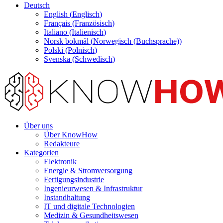
Deutsch
English
(
Englisch
)
Français
(
Französisch
)
Italiano
(
Italienisch
)
Norsk bokmål
(
Norwegisch (Buchsprache)
)
Polski
(
Polnisch
)
Svenska
(
Schwedisch
)
Über uns
Über KnowHow
Redakteure
Kategorien
Elektronik
Energie & Stromversorgung
Fertigungsindustrie
Ingenieurwesen & Infrastruktur
Instandhaltung
IT und digitale Technologien
Medizin & Gesundheitswesen