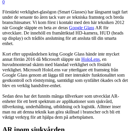
0
Förstärkt verklighet-glasögon (Smart Glasses) har långsamt tagit fart
under de senaste tio åren tack vare av tekniska framsteg och breda
branschinsatser. Vi kom först i kontakt med den här tekniken 2012
när Google släppte en beta av deras
Google Glass
AR för
utvecklare. De innehöll en framåtriktad HD-kamera, HUD (heads
up display) och trådlös anslutning för att ansluta till din smarta
enhet.
Kort efter uppståndelsen kring Google Glass hände inte mycket
annat förrän 2016 då Microsoft släppte sin
HoloLens
, en
huvudmonterad skärm med blandad verklighet och föstärkt
verklighet. Microsoft HoloLens var ytterligare ett framsteg från
Google Glass genom att lägga till mer interaktiv funktionalitet som
gestkontroll och röststyrning, samtidigt som synfältet ökades och det
blev en verklig handsfree-enhet.
Sedan dess har det funnits många tillverkare som utvecklat AR-
enheter för ett brett spektrum av applikationer som sjukvård,
tillverkning, underhållning, utbildning och logistik. Alltmer inser
man nu att denna teknik kan göra skillnad i branscher och bli ett
viktigt verktyg för att hjälpa dem på arbetsplatsen.
AR inom sjukvården