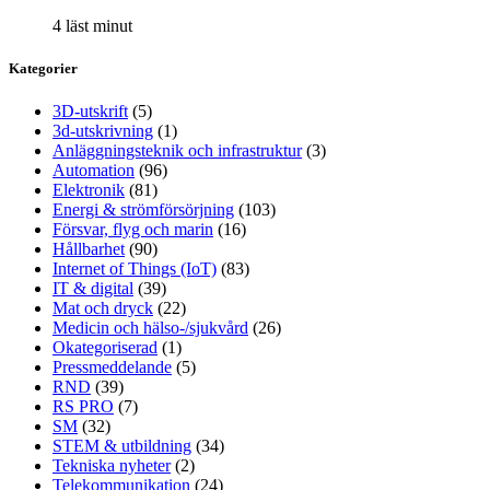
4 läst minut
Kategorier
3D-utskrift
(5)
3d-utskrivning
(1)
Anläggningsteknik och infrastruktur
(3)
Automation
(96)
Elektronik
(81)
Energi & strömförsörjning
(103)
Försvar, flyg och marin
(16)
Hållbarhet
(90)
Internet of Things (IoT)
(83)
IT & digital
(39)
Mat och dryck
(22)
Medicin och hälso-/sjukvård
(26)
Okategoriserad
(1)
Pressmeddelande
(5)
RND
(39)
RS PRO
(7)
SM
(32)
STEM & utbildning
(34)
Tekniska nyheter
(2)
Telekommunikation
(24)