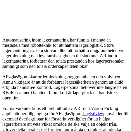
Automatisering inom lagerhantering har funnits i många år,
mestadels med robotteknik för att hantera lagerlogistik. Stora
lagerhanteringssystem strävar alltid att förbättra noggrannheten vid
lagerplockning och leveranshastigheten till slutkund. AR inom
lagerhantering förbättrar den totala prestandan hos lagerpersonalen
samtidigt som den totala orderkapaciteten ökar.
AR-glasögon ökar orderplockningsnoggrannheten och volymen.
Ännu viktigare är att de förbättrar lagersäkerheten genom att alltid
erbjuda handsfree-kontroll. Lagerpersonal behöver inte längre ha en
RF/IR-scanner i handen. Inom kort är lagerplock en handsfree-
operation.
För närvarande finns ett brett utbud av AR- och Vision Picking-
applikationer tillgängliga för AR-glasögon.
Logistiview
använder till
exempel överlagringar för förstärkt verklighet för att hjälpa
lagerarbetare att veta vilket område de ska välja ett objekt från.
Utöver detta berättar det för dem hur många produkter att plocka