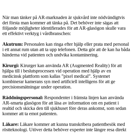
När man tänker på AR-marknaden är sjukvård inte nödvändigtvis
det första man kommer att tänka på. Det behöver inte sägas att
följande möjligheter identifierades för att AR-glasögon skulle vara
ett effektivt verktyg i vårdbranschen:
Akutrum:
Personalen kan ringa efter hjälp eller prata med personal
i ett annat rum utan att ta upp telefonen. Detta gör att de kan ha båda
händerna vid patienten och undvika kontaminering.
Kirurgi:
Kirurger kan använda AR (Augmented Reality) för att
hjälpa till i beslutsprocessen vid operation med hjälp av en
medicinsk plattform som kallas ”pixel medical”. Systemet
kombinerar kamerans syn med artificiell intelligens för att ge
precisionsmätningar under operation.
Räddningspersonal:
Respondenter i främsta linjen kan använda
AR-smarta glasögon för att läsa av information om en patient i
realtid och skicka den till sjukhuset före deras ankomst, som sedan
kommer att ta emot patienten.
Läkare:
Läkare kommer att kunna transkribera patientbesök med
röstteknologi. Utöver detta behöver experter inte längre resa direkt