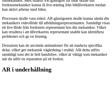
bilmekaniker. Med smarta AR-glasögon för bilar skulle din
fordonsmekaniker kunna få live-träning från biltillverkaren medan
han aktivt arbetar med bilen.
Processen skulle vara enkel. AR-glasögonen skulle kunna sända din
mekanikers videoflöde till utbildningsrepresentanten. Samtidigt visas
ett live-flöde från fordonets representant hos din mekaniker. Vilket
kan resultera i att tillverkarens representant snabbt kan identifiera
problemet och ge en lösning.
Dessutom kan de använda animationer för att markera specifika
delar, vilket ger mekanisk vägledning i realtid. Allt detta utförs
samtidigt som det är helt handsfree, vilket är viktigt som mekaniker
när du utför en reparation på ett fordon.
AR i underhållning