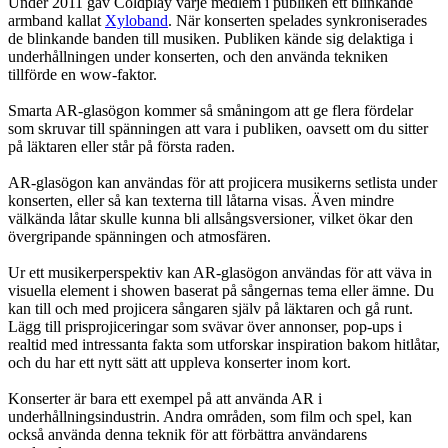
Under 2011 gav Coldplay varje medlem i publiken ett blinkande
armband kallat
Xyloband
. När konserten spelades synkroniserades
de blinkande banden till musiken. Publiken kände sig delaktiga i
underhållningen under konserten, och den använda tekniken
tillförde en wow-faktor.
Smarta AR-glasögon kommer så småningom att ge flera fördelar
som skruvar till spänningen att vara i publiken, oavsett om du sitter
på läktaren eller står på första raden.
AR-glasögon kan användas för att projicera musikerns setlista under
konserten, eller så kan texterna till låtarna visas. Även mindre
välkända låtar skulle kunna bli allsångsversioner, vilket ökar den
övergripande spänningen och atmosfären.
Ur ett musikerperspektiv kan AR-glasögon användas för att väva in
visuella element i showen baserat på sångernas tema eller ämne. Du
kan till och med projicera sångaren själv på läktaren och gå runt.
Lägg till prisprojiceringar som svävar över annonser, pop-ups i
realtid med intressanta fakta som utforskar inspiration bakom hitlåtar,
och du har ett nytt sätt att uppleva konserter inom kort.
Konserter är bara ett exempel på att använda AR i
underhållningsindustrin. Andra områden, som film och spel, kan
också använda denna teknik för att förbättra användarens