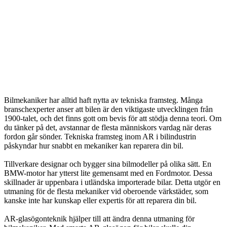
Bilmekaniker har alltid haft nytta av tekniska framsteg. Många
branschexperter anser att bilen är den viktigaste utvecklingen från
1900-talet, och det finns gott om bevis för att stödja denna teori. Om
du tänker på det, avstannar de flesta människors vardag när deras
fordon går sönder. Tekniska framsteg inom AR i bilindustrin
påskyndar hur snabbt en mekaniker kan reparera din bil.
Tillverkare designar och bygger sina bilmodeller på olika sätt. En
BMW-motor har ytterst lite gemensamt med en Fordmotor. Dessa
skillnader är uppenbara i utländska importerade bilar. Detta utgör en
utmaning för de flesta mekaniker vid oberoende värkstäder, som
kanske inte har kunskap eller expertis för att reparera din bil.
AR-glasögonteknik hjälper till att ändra denna utmaning för