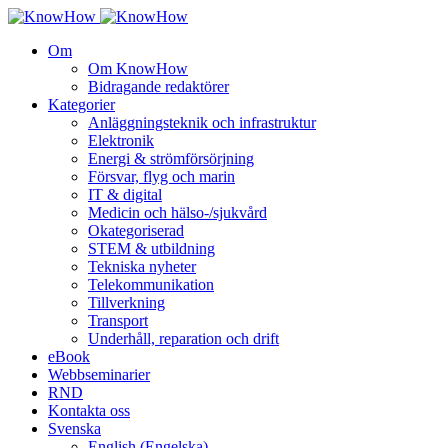
Om
Om KnowHow
Bidragande redaktörer
Kategorier
Anläggningsteknik och infrastruktur
Elektronik
Energi & strömförsörjning
Försvar, flyg och marin
IT & digital
Medicin och hälso-/sjukvård
Okategoriserad
STEM & utbildning
Tekniska nyheter
Telekommunikation
Tillverkning
Transport
Underhåll, reparation och drift
eBook
Webbseminarier
RND
Kontakta oss
Svenska
English
(
Engelska
)