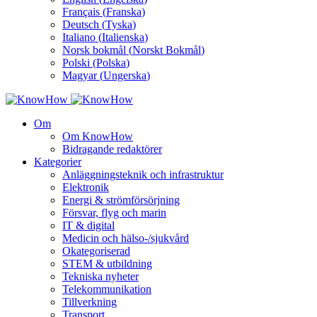
Français
(
Franska
)
Deutsch
(
Tyska
)
Italiano
(
Italienska
)
Norsk bokmål
(
Norskt Bokmål
)
Polski
(
Polska
)
Magyar
(
Ungerska
)
Om
Om KnowHow
Bidragande redaktörer
Kategorier
Anläggningsteknik och infrastruktur
Elektronik
Energi & strömförsörjning
Försvar, flyg och marin
IT & digital
Medicin och hälso-/sjukvård
Okategoriserad
STEM & utbildning
Tekniska nyheter
Telekommunikation
Tillverkning
Transport