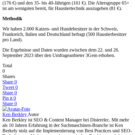
(176 €) und den 35- bis 40-Jährigen (161 €). Die Altersgruppe 65+
ist am wenigsten bereit, für Haustiertechnik auszugeben (81 €).
Methodik
Wir haben 2.000 Katzen- und Hundebesitzer in der Schweiz,
Frankreich, Italien und Deutschland befragt (500 Haustierbesitzer
pro Land).
Die Ergebnisse und Daten wurden zwischen dem 22. und 26.
September 2023 über den Umfrageanbieter 3Gem erhoben.
Total
0
Shares
Share
0
Tweet
0
Share
0
Pin it
0
Share
0
Ken Berkley
Autor
Ken Berkley ist SEO & Content Manager bei Disterelec. Mit mehr
als 10 Jahren Erfahrung in der Suchmaschinen-Branche ist Ken
Berkely stolz auf die Implementierung von Best Practices und SEO-