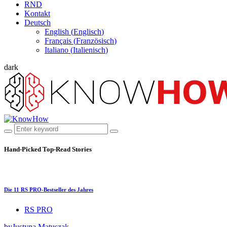
RND
Kontakt
Deutsch
English
(
Englisch
)
Français
(
Französisch
)
Italiano
(
Italienisch
)
dark
Hand-Picked
Top-Read Stories
Die 11 RS PRO-Bestseller des Jahres
RS PRO
by
Justyna Matuszak