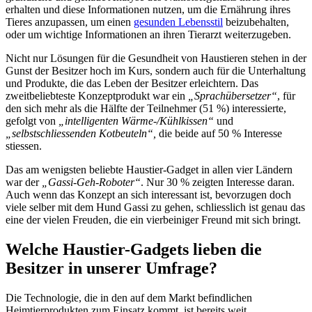
erhalten und diese Informationen nutzen, um die Ernährung ihres
Tieres anzupassen, um einen
gesunden Lebensstil
beizubehalten,
oder um wichtige Informationen an ihren Tierarzt weiterzugeben.
Nicht nur Lösungen für die Gesundheit von Haustieren stehen in der
Gunst der Besitzer hoch im Kurs, sondern auch für die Unterhaltung
und Produkte, die das Leben der Besitzer erleichtern. Das
zweitbeliebteste Konzeptprodukt war ein
„Sprachübersetzer“
, für
den sich mehr als die Hälfte der Teilnehmer (51 %) interessierte,
gefolgt von
„intelligenten Wärme-/Kühlkissen“
und
„selbstschliessenden Kotbeuteln“,
die beide auf 50 % Interesse
stiessen.
Das am wenigsten beliebte Haustier-Gadget in allen vier Ländern
war der
„Gassi-Geh-Roboter“
. Nur 30 % zeigten Interesse daran.
Auch wenn das Konzept an sich interessant ist, bevorzugen doch
viele selber mit dem Hund Gassi zu gehen, schliesslich ist genau das
eine der vielen Freuden, die ein vierbeiniger Freund mit sich bringt.
Welche Haustier-Gadgets lieben die
Besitzer in unserer Umfrage?
Die Technologie, die in den auf dem Markt befindlichen
Heimtierprodukten zum Einsatz kommt, ist bereits weit