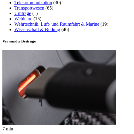
Telekommunikation
(30)
Transportwesen
(65)
Umfrage
(1)
Webinare
(15)
Wehrtechnik, Luft- und Raumfahrt & Marine
(19)
Wissenschaft & Bildung
(46)
Verwandte Beiträge
7 min