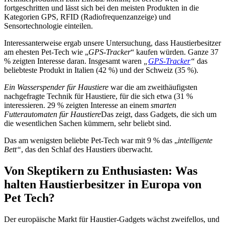
fortgeschritten und lässt sich bei den meisten Produkten in die
Kategorien GPS, RFID (Radiofrequenzanzeige) und
Sensortechnologie einteilen.
Interessanterweise ergab unsere Untersuchung, dass Haustierbesitzer
am ehesten Pet-Tech wie „
GPS-Tracker
“ kaufen würden. Ganze 37
% zeigten Interesse daran. Insgesamt waren
„
GPS-Tracker
“
das
beliebteste Produkt in Italien (42 %) und der Schweiz (35 %).
Ein Wasserspender für Haustiere
war die am zweithäufigsten
nachgefragte Technik für Haustiere, für die sich etwa (31 %
interessieren. 29 % zeigten Interesse an einem
smarten
Futterautomaten für Haustiere
Das zeigt, dass Gadgets, die sich um
die wesentlichen Sachen kümmern, sehr beliebt sind.
Das am wenigsten beliebte Pet-Tech war mit 9 % das „
intelligente
Bett“
, das den Schlaf des Haustiers überwacht.
Von Skeptikern zu Enthusiasten: Was
halten Haustierbesitzer in Europa von
Pet Tech?
Der europäische Markt für Haustier-Gadgets wächst zweifellos, und