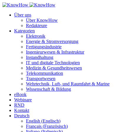
Über uns
Über KnowHow
Redakteure
Kategorien
Elektronik
Energie & Stromversorgung
Fertigungsindustrie
Ingenieurwesen & Infrastruktur
Instandhaltung
IT und digitale Technologien
Medizin & Gesundheitswesen
Telekommunikation
Transportwesen
Wehrtechnik, Luft- und Raumfahrt & Marine
Wissenschaft & Bildung
eBook
Webinare
RND
Kontakt
Deutsch
English
(
Englisch
)
Français
(
Französisch
)
Italiano
(
Italienisch
)