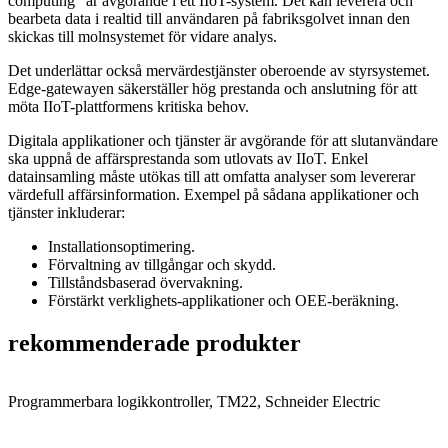
computing” är avgörande i ett IIoT-system. Det kan leverera och
bearbeta data i realtid till användaren på fabriksgolvet innan den
skickas till molnsystemet för vidare analys.
Det underlättar också mervärdestjänster oberoende av styrsystemet.
Edge-gatewayen säkerställer hög prestanda och anslutning för att
möta IIoT-plattformens kritiska behov.
Digitala applikationer och tjänster är avgörande för att slutanvändare
ska uppnå de affärsprestanda som utlovats av IIoT. Enkel
datainsamling måste utökas till att omfatta analyser som levererar
värdefull affärsinformation. Exempel på sådana applikationer och
tjänster inkluderar:
Installationsoptimering.
Förvaltning av tillgångar och skydd.
Tillståndsbaserad övervakning.
Förstärkt verklighets-applikationer och OEE-beräkning.
rekommenderade produkter
Programmerbara logikkontroller, TM22, Schneider Electric