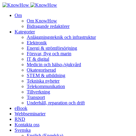
Om
Om KnowHow
Bidragande redaktörer
Kategorier
Anläggningsteknik och infrastruktur
Elektronik
Energi & strömförsörjning
Försvar, flyg och marin
IT & digital
Medicin och hälso-/sjukvård
Okategoriserad
STEM & utbildning
Tekniska nyheter
Telekommunikation
Tillverkning
Transport
Underhåll, reparation och drift
eBook
Webbseminarier
RND
Kontakta oss
Svenska
English
(
Engelska
)