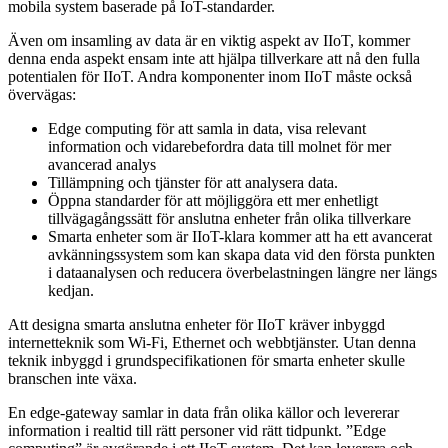
mobila system baserade på IoT-standarder.
Även om insamling av data är en viktig aspekt av IIoT, kommer
denna enda aspekt ensam inte att hjälpa tillverkare att nå den fulla
potentialen för IIoT. Andra komponenter inom IIoT måste också
övervägas:
Edge computing för att samla in data, visa relevant
information och vidarebefordra data till molnet för mer
avancerad analys
Tillämpning och tjänster för att analysera data.
Öppna standarder för att möjliggöra ett mer enhetligt
tillvägagångssätt för anslutna enheter från olika tillverkare
Smarta enheter som är IIoT-klara kommer att ha ett avancerat
avkänningssystem som kan skapa data vid den första punkten
i dataanalysen och reducera överbelastningen längre ner längs
kedjan.
Att designa smarta anslutna enheter för IIoT kräver inbyggd
internetteknik som Wi-Fi, Ethernet och webbtjänster. Utan denna
teknik inbyggd i grundspecifikationen för smarta enheter skulle
branschen inte växa.
En edge-gateway samlar in data från olika källor och levererar
information i realtid till rätt personer vid rätt tidpunkt. ”Edge