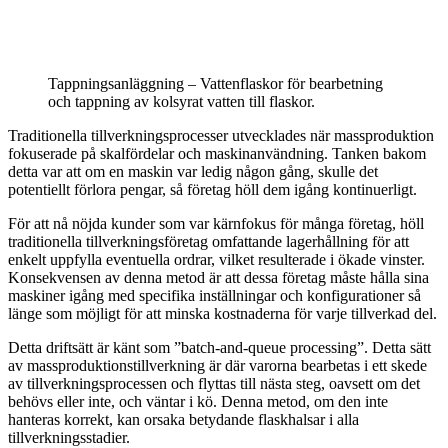
Tappningsanläggning – Vattenflaskor för bearbetning
och tappning av kolsyrat vatten till flaskor.
Traditionella tillverkningsprocesser utvecklades när massproduktion
fokuserade på skalfördelar och maskinanvändning. Tanken bakom
detta var att om en maskin var ledig någon gång, skulle det
potentiellt förlora pengar, så företag höll dem igång kontinuerligt.
För att nå nöjda kunder som var kärnfokus för många företag, höll
traditionella tillverkningsföretag omfattande lagerhållning för att
enkelt uppfylla eventuella ordrar, vilket resulterade i ökade vinster.
Konsekvensen av denna metod är att dessa företag måste hålla sina
maskiner igång med specifika inställningar och konfigurationer så
länge som möjligt för att minska kostnaderna för varje tillverkad del.
Detta driftsätt är känt som ”batch-and-queue processing”. Detta sätt
av massproduktionstillverkning är där varorna bearbetas i ett skede
av tillverkningsprocessen och flyttas till nästa steg, oavsett om det
behövs eller inte, och väntar i kö. Denna metod, om den inte
hanteras korrekt, kan orsaka betydande flaskhalsar i alla
tillverkningsstadier.