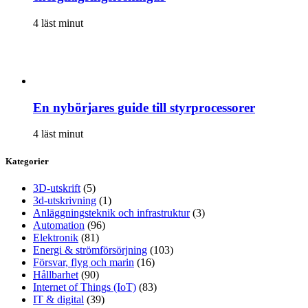
4 läst minut
En nybörjares guide till styrprocessorer
4 läst minut
Kategorier
3D-utskrift
(5)
3d-utskrivning
(1)
Anläggningsteknik och infrastruktur
(3)
Automation
(96)
Elektronik
(81)
Energi & strömförsörjning
(103)
Försvar, flyg och marin
(16)
Hållbarhet
(90)
Internet of Things (IoT)
(83)
IT & digital
(39)