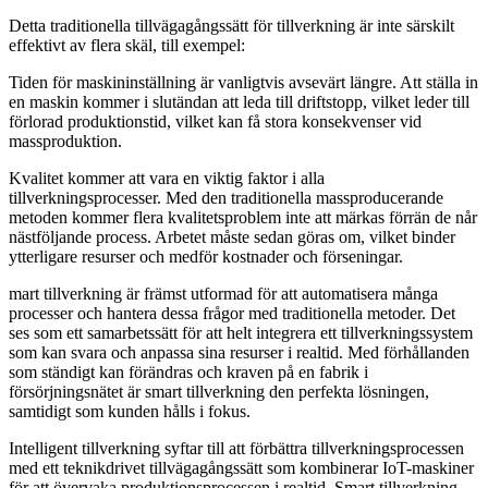
Detta traditionella tillvägagångssätt för tillverkning är inte särskilt
effektivt av flera skäl, till exempel:
Tiden för maskininställning är vanligtvis avsevärt längre. Att ställa in
en maskin kommer i slutändan att leda till driftstopp, vilket leder till
förlorad produktionstid, vilket kan få stora konsekvenser vid
massproduktion.
Kvalitet kommer att vara en viktig faktor i alla
tillverkningsprocesser. Med den traditionella massproducerande
metoden kommer flera kvalitetsproblem inte att märkas förrän de når
nästföljande process. Arbetet måste sedan göras om, vilket binder
ytterligare resurser och medför kostnader och förseningar.
mart tillverkning är främst utformad för att automatisera många
processer och hantera dessa frågor med traditionella metoder. Det
ses som ett samarbetssätt för att helt integrera ett tillverkningssystem
som kan svara och anpassa sina resurser i realtid. Med förhållanden
som ständigt kan förändras och kraven på en fabrik i
försörjningsnätet är smart tillverkning den perfekta lösningen,
samtidigt som kunden hålls i fokus.
Intelligent tillverkning syftar till att förbättra tillverkningsprocessen
med ett teknikdrivet tillvägagångssätt som kombinerar IoT-maskiner
för att övervaka produktionsprocessen i realtid. Smart tillverkning