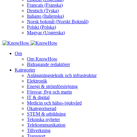
Français
(
Franska
)
Deutsch
(
Tyska
)
Italiano
(
Italienska
)
Norsk bokmål
(
Norskt Bokmål
)
Polski
(
Polska
)
Magyar
(
Ungerska
)
Om
Om KnowHow
Bidragande redaktörer
Kategorier
Anläggningsteknik och infrastruktur
Elektronik
Energi & strömförsörjning
Försvar, flyg och marin
IT & digital
Medicin och hälso-/sjukvård
Okategoriserad
STEM & utbildning
Tekniska nyheter
Telekommunikation
Tillverkning
Transport