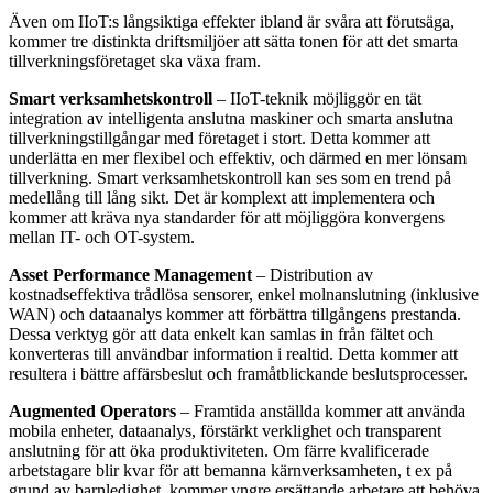
Även om IIoT:s långsiktiga effekter ibland är svåra att förutsäga,
kommer tre distinkta driftsmiljöer att sätta tonen för att det smarta
tillverkningsföretaget ska växa fram.
Smart verksamhetskontroll
– IIoT-teknik möjliggör en tät
integration av intelligenta anslutna maskiner och smarta anslutna
tillverkningstillgångar med företaget i stort. Detta kommer att
underlätta en mer flexibel och effektiv, och därmed en mer lönsam
tillverkning. Smart verksamhetskontroll kan ses som en trend på
medellång till lång sikt. Det är komplext att implementera och
kommer att kräva nya standarder för att möjliggöra konvergens
mellan IT- och OT-system.
Asset Performance Management
– Distribution av
kostnadseffektiva trådlösa sensorer, enkel molnanslutning (inklusive
WAN) och dataanalys kommer att förbättra tillgångens prestanda.
Dessa verktyg gör att data enkelt kan samlas in från fältet och
konverteras till användbar information i realtid. Detta kommer att
resultera i bättre affärsbeslut och framåtblickande beslutsprocesser.
Augmented Operators
– Framtida anställda kommer att använda
mobila enheter, dataanalys, förstärkt verklighet och transparent
anslutning för att öka produktiviteten. Om färre kvalificerade
arbetstagare blir kvar för att bemanna kärnverksamheten, t ex på
grund av barnledighet, kommer yngre ersättande arbetare att behöva