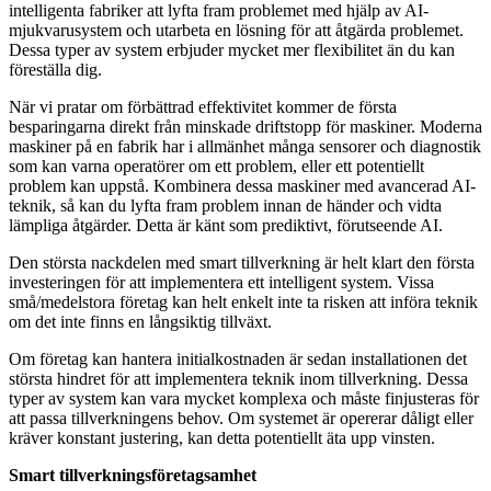
intelligenta fabriker att lyfta fram problemet med hjälp av AI-
mjukvarusystem och utarbeta en lösning för att åtgärda problemet.
Dessa typer av system erbjuder mycket mer flexibilitet än du kan
föreställa dig.
När vi pratar om förbättrad effektivitet kommer de första
besparingarna direkt från minskade driftstopp för maskiner. Moderna
maskiner på en fabrik har i allmänhet många sensorer och diagnostik
som kan varna operatörer om ett problem, eller ett potentiellt
problem kan uppstå. Kombinera dessa maskiner med avancerad AI-
teknik, så kan du lyfta fram problem innan de händer och vidta
lämpliga åtgärder. Detta är känt som prediktivt, förutseende AI.
Den största nackdelen med smart tillverkning är helt klart den första
investeringen för att implementera ett intelligent system. Vissa
små/medelstora företag kan helt enkelt inte ta risken att införa teknik
om det inte finns en långsiktig tillväxt.
Om företag kan hantera initialkostnaden är sedan installationen det
största hindret för att implementera teknik inom tillverkning. Dessa
typer av system kan vara mycket komplexa och måste finjusteras för
att passa tillverkningens behov. Om systemet är opererar dåligt eller
kräver konstant justering, kan detta potentiellt äta upp vinsten.
Smart tillverkningsföretagsamhet