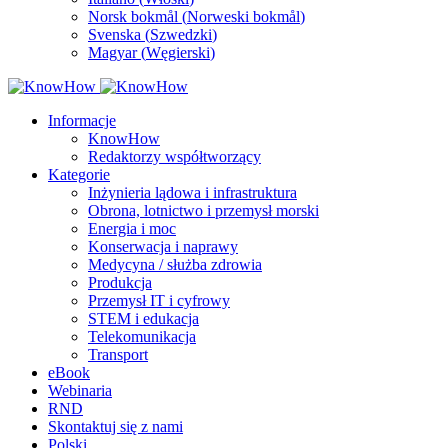
Norsk bokmål
(
Norweski bokmål
)
Svenska
(
Szwedzki
)
Magyar
(
Węgierski
)
Informacje
KnowHow
Redaktorzy współtworzący
Kategorie
Inżynieria lądowa i infrastruktura
Obrona, lotnictwo i przemysł morski
Energia i moc
Konserwacja i naprawy
Medycyna / służba zdrowia
Produkcja
Przemysł IT i cyfrowy
STEM i edukacja
Telekomunikacja
Transport
eBook
Webinaria
RND
Skontaktuj się z nami
Polski