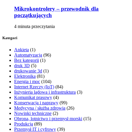
Mikrokontrolery – przewodnik dla
początkujących
4 minuta przeczytania
Kategori
Ankieta
(1)
Automatyzacja
(96)
Bez kategorii
(1)
druk 3D
(5)
drukowanie 3d
(1)
Elektronika
(81)
Energia i moc
(104)
Internet Rzeczy (IoT)
(84)
Inżynieria lądowa i infrastruktura
(3)
Komunikat prasowy
(4)
Konserwacja i naprawy
(99)
Medycyna / służba zdrowia
(26)
Nowinki techniczne
(2)
Obrona, lotnictwo i przemysł morski
(15)
Produkcja
(89)
Przemysł IT i cyfrowy
(39)