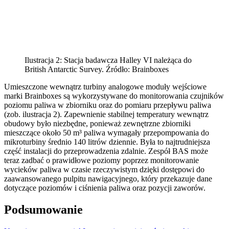
Ilustracja 2: Stacja badawcza Halley VI należąca do
British Antarctic Survey. Źródło: Brainboxes
Umieszczone wewnątrz turbiny analogowe moduły wejściowe
marki Brainboxes są wykorzystywane do monitorowania czujników
poziomu paliwa w zbiorniku oraz do pomiaru przepływu paliwa
(zob. ilustracja 2). Zapewnienie stabilnej temperatury wewnątrz
obudowy było niezbędne, ponieważ zewnętrzne zbiorniki
mieszczące około 50 m³ paliwa wymagały przepompowania do
mikroturbiny średnio 140 litrów dziennie. Była to najtrudniejsza
część instalacji do przeprowadzenia zdalnie. Zespół BAS może
teraz zadbać o prawidłowe poziomy poprzez monitorowanie
wycieków paliwa w czasie rzeczywistym dzięki dostępowi do
zaawansowanego pulpitu nawigacyjnego, który przekazuje dane
dotyczące poziomów i ciśnienia paliwa oraz pozycji zaworów.
Podsumowanie