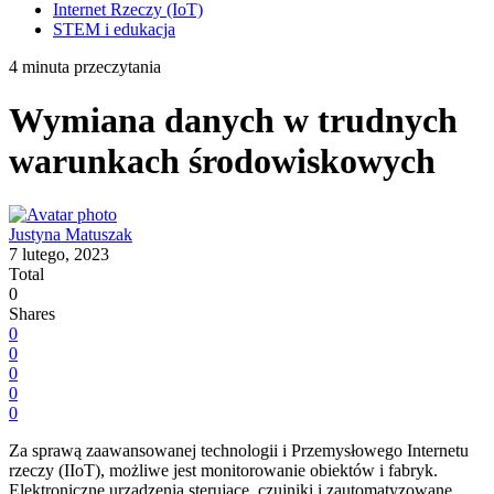
Internet Rzeczy (IoT)
STEM i edukacja
4 minuta przeczytania
Wymiana danych w trudnych
warunkach środowiskowych
Justyna Matuszak
7 lutego, 2023
Total
0
Shares
0
0
0
0
0
Za sprawą zaawansowanej technologii i Przemysłowego Internetu
rzeczy (IIoT), możliwe jest monitorowanie obiektów i fabryk.
Elektroniczne urządzenia sterujące, czujniki i zautomatyzowane