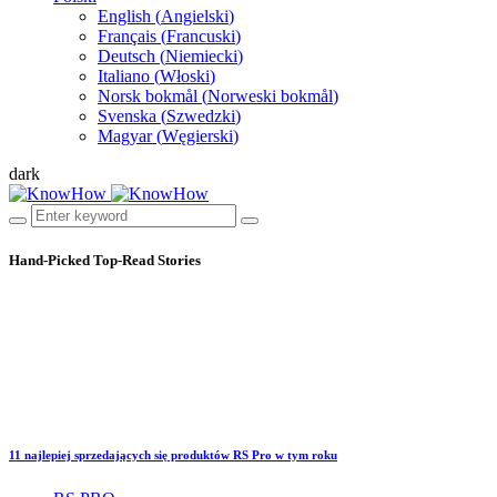
English
(
Angielski
)
Français
(
Francuski
)
Deutsch
(
Niemiecki
)
Italiano
(
Włoski
)
Norsk bokmål
(
Norweski bokmål
)
Svenska
(
Szwedzki
)
Magyar
(
Węgierski
)
dark
Hand-Picked
Top-Read Stories
11 najlepiej sprzedających się produktów RS Pro w tym roku