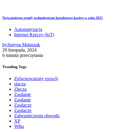
Najważniejsze trendy technologiczne kształtujące karierę w roku 2025
Automatyzacja
Internet Rzeczy (IoT)
by
Justyna Matuszak
29 listopada, 2024
6 minuta przeczytania
Trending
Tags
Zrównoważony rozwój
złącza
Złącza
Zasilanie
Zasilanie
Zasilacze
Zasilacze
Zabezpieczenia obwodu
XP
Wiha