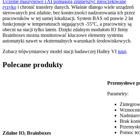
Uczenie maszynowe i AI pomagają zmniejszyć nieoczekiwane
ryzyko
i chronić transfery danych. Właśnie dlatego wiele urządzeń
sterowanych jest zdalnie, bez konieczności nadzorowania ich przez
pracowników w tej samej lokalizacji. System BAS od prawie 2 lat
funkcjonuje w temperaturach sięgających -55°C, a pracownicy są
obecni na stacji tylko latem. Dzięki zdalnym modułom IO firmy
Brainboxes można monitorować kluczowe elementy systemu
automatyki nawet w ekstremalnych warunkach środowiskowych.
Zobacz trójwymiarowy model stacji badawczej Halley VI
tutaj
.
Polecane produkty
Przemysłowe pr
Parametry:
Zintegrow
Wzmocnion
Nadmiarow
Brak koni
Przemysło
Pomoc tec
Zdalne IO, Brainboxes