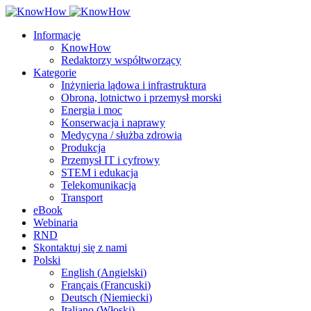
Informacje
KnowHow
Redaktorzy współtworzący
Kategorie
Inżynieria lądowa i infrastruktura
Obrona, lotnictwo i przemysł morski
Energia i moc
Konserwacja i naprawy
Medycyna / służba zdrowia
Produkcja
Przemysł IT i cyfrowy
STEM i edukacja
Telekomunikacja
Transport
eBook
Webinaria
RND
Skontaktuj się z nami
Polski
English
(
Angielski
)
Français
(
Francuski
)
Deutsch
(
Niemiecki
)
Italiano
(
Włoski
)