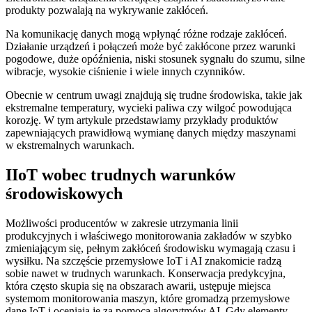
produkty pozwalają na wykrywanie zakłóceń.
Na komunikację danych mogą wpłynąć różne rodzaje zakłóceń.
Działanie urządzeń i połączeń może być zakłócone przez warunki
pogodowe, duże opóźnienia, niski stosunek sygnału do szumu, silne
wibracje, wysokie ciśnienie i wiele innych czynników.
Obecnie w centrum uwagi znajdują się trudne środowiska, takie jak
ekstremalne temperatury, wycieki paliwa czy wilgoć powodująca
korozję. W tym artykule przedstawiamy przykłady produktów
zapewniających prawidłową wymianę danych między maszynami
w ekstremalnych warunkach.
IIoT wobec trudnych warunków
środowiskowych
Możliwości producentów w zakresie utrzymania linii
produkcyjnych i właściwego monitorowania zakładów w szybko
zmieniającym się, pełnym zakłóceń środowisku wymagają czasu i
wysiłku. Na szczęście przemysłowe IoT i AI znakomicie radzą
sobie nawet w trudnych warunkach. Konserwacja predykcyjna,
która często skupia się na obszarach awarii, ustępuje miejsca
systemom monitorowania maszyn, które gromadzą przemysłowe
dane IoT i oceniają je za pomocą algorytmów AI. Gdy elementy