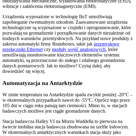
oddziaływania mechaniczne, wyładowania elektrostatyczne (ESD),
wibracje i zakłócenia elektromagnetyczne (EMI).
Urządzenia wyposażone w technologię IIoT umożliwiają
zapobieganie ewentualnym szkodom. Zaawansowane urządzenia
technologiczne są wyposażone w czujniki i oprogramowanie, które
pozwalają na gromadzenie i porządkowanie danych niezależnie od
trudnych warunków przemysłowych. Na przykład nowe produkty z
zakresu automatyki firmy Brainboxes, takie jak
przemysłowe
przełączniki Ethernet
czy
moduły wejść analogowych
, które
umożliwiają monitorowanie kluczowych elementów systemu
automatyki, są przeznaczone do stałego i zdalnego gromadzenia
danych pomiarowych. Jak to możliwe? Czytaj dalej, aby
dowiedzieć się więcej.
Automatyzacja na Antarktydzie
W zimie temperatura na Antarktydzie spada zwykle poniżej -20°C –
w ekstremalnych przypadkach nawet do -55°C. Oprócz tego przez
105 dni w ciągu roku panują tam ciemności. Mimo to, w stacjach
badawczych możliwe jest ciągłe gromadzenie danych.
Stacja badawcza Halley VI na Morzu Waddella to pierwsza na
świecie mobilna stacja badawcza zbudowana na szelfie lodowym.
W ekstremalnych antarktycznych warunkach stacja służy jako