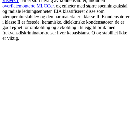
KEMET
har et stort utvalg av kondensatorer, inkludert
overflatemonterte MLCCer
, og enheter med større spenningsaksial
og radiale ledningsenheter. EIA klassifiserer disse som
«temperaturstabile» og den har materialer i klasse II. Kondensatorer
i klasse II er festede, keramiske, dielektriske kondensatorer, de er
godt egnet for omkobling og avkobling i tillegg til bruk med
frekvensdiskriminatorkretser hvor kapasistanse Q og stabilitet ikke
er viktig.