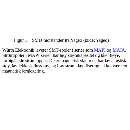
Figur 1 – SMD-motstander fra Yageo (kilde: Yageo)
Würth Elektronik leverer SMT-spoler i serier som
MAPI
og
MAIA
.
Strømspoler i MAPI-serien har høy strømkapasitet og tåler høye,
forbigående strømtopper. De er magnetisk skjermet, har lav akustisk
støy, lav lekkasjeflussstøy, og høy strømklassifisering takket være en
magnetisk jernlegering.