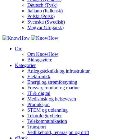
Deutsch
(
Tysk
)
Italiano
(
Italiensk
)
Polski
(
Polsk
)
Svenska
(
Swedish
)
Magyar
(
Ungarsk
)
Om
Om KnowHow
Bidragsytere
Kategorier
Anleggsteknikk og infrastruktur
Elektronikk
Energi og strømforsyning
Forsvar, romfart og marine
IT & digital
Medisinsk og helsevesen
Produksjon
STEM og utdanning
Teknologinyheter
Telekommunikasjon
Transport
Vedlikehold, reparasjon og drift
eBook