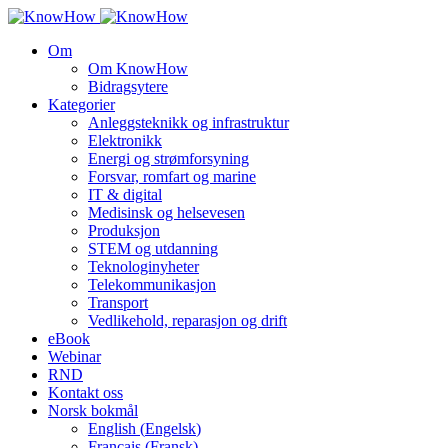
Om
Om KnowHow
Bidragsytere
Kategorier
Anleggsteknikk og infrastruktur
Elektronikk
Energi og strømforsyning
Forsvar, romfart og marine
IT & digital
Medisinsk og helsevesen
Produksjon
STEM og utdanning
Teknologinyheter
Telekommunikasjon
Transport
Vedlikehold, reparasjon og drift
eBook
Webinar
RND
Kontakt oss
Norsk bokmål
English
(
Engelsk
)
Français
(
Fransk
)