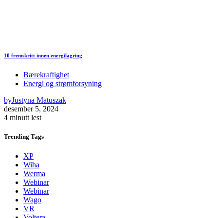
10 fremskritt innen energilagring
Bærekraftighet
Energi og strømforsyning
by
Justyna Matuszak
desember 5, 2024
4 minutt lest
Trending
Tags
XP
Wiha
Werma
Webinar
Webinar
Wago
VR
Voltera