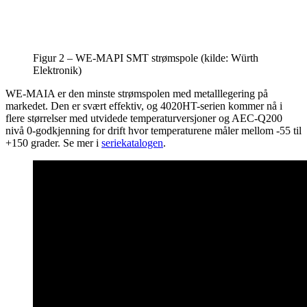
Figur 2 – WE-MAPI SMT strømspole (kilde: Würth
Elektronik)
WE-MAIA er den minste strømspolen med metalllegering på
markedet. Den er svært effektiv, og 4020HT-serien kommer nå i
flere størrelser med utvidede temperaturversjoner og AEC-Q200
nivå 0-godkjenning for drift hvor temperaturene måler mellom -55 til
+150 grader. Se mer i
seriekatalogen
.