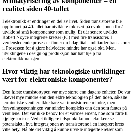
Miniatyrisering av komponenter – en
realitet siden 40-tallet
I elektronikk er endringer en del av livet. Siden transistorene ble
oppfunnet på 40-tallet har utviklere fokusert på evolusjonen for å
utvikle så små komponenter som mulig. Et tiår senere utviklet
Robert Noyce integrerte kretser (IC) med fire transistorer. I
verdensledende prosesser finner du i dag titalls milliarder transistorer
i. Prosessen for å gjøre halvledere mindre har også økt. Men,
utviklingene i design og produksjon har hatt hjelp fra
elektronikkbransjen.
Hvor viktig har teknologiske utviklinger
vært for elektroniske komponenter?
Den første transistortypen var mye større enn dagens enheter. De var
likevel mye mindre enn den eldre teknologien på den tiden, såkalte
termioniske ventiler. Ikke bare var transistorene mindre, men
forsyningsspenningen var mindre kompleks enn den som fantes på
ventilene. Det var ikke behov for et varmeelement, noe som førte til
kjølige kretser. Ved et tidligere tidspunkt kunne teknikere se
potensialet i hva integrasjonen av transistorene i en integrert krets
ville bety. Nå ble det viktig å kunne utvikle integerte kretser som