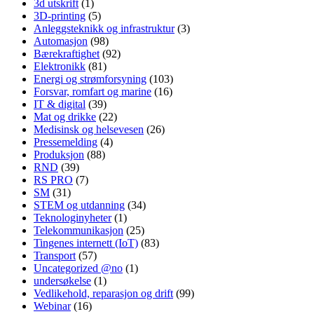
3d utskrift
(1)
3D-printing
(5)
Anleggsteknikk og infrastruktur
(3)
Automasjon
(98)
Bærekraftighet
(92)
Elektronikk
(81)
Energi og strømforsyning
(103)
Forsvar, romfart og marine
(16)
IT & digital
(39)
Mat og drikke
(22)
Medisinsk og helsevesen
(26)
Pressemelding
(4)
Produksjon
(88)
RND
(39)
RS PRO
(7)
SM
(31)
STEM og utdanning
(34)
Teknologinyheter
(1)
Telekommunikasjon
(25)
Tingenes internett (IoT)
(83)
Transport
(57)
Uncategorized @no
(1)
undersøkelse
(1)
Vedlikehold, reparasjon og drift
(99)
Webinar
(16)