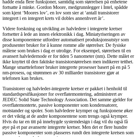
hadde enda flere funksjoner, samtidig som størrelsen på enhetene
fortsatte å minke. Gordon Moore, medgrunnlegger i Intel, spådde
som kjent ‘Moores lov’, en lov som sier at ‘antall transistorer
integrert i en integrert krets vil dobles annenhvert år’.
Videre forskning og utvikling av halvledere i integrerte kretser
fortsetter å lede an innen elektronikk i dag. Miniatyriseringen av
disse komponentene utfordrer automatisert produksjonsutstyr som
produsenter bruker for å kunne romme alle størrelser. De fysiske
målene som brukes i dag er utrolige. For eksempel, størrelsen til en
avansert halvledernode er for tiden 5 nanometer (nm). Dette målet er
ikke knyttet til den faktiske transistorstørrelsen men indikerer tetthet.
Mange smarttelefoner bruker integrerte prosesser basert på en på 5
nm-prosess, og strømmen av 30 milliarder transistorer gjør at
telefonen kan brukes.
Transistorer og halvleder-integrerte kretser er pakket i henhold til
standardspesifikasjoner for overflatemontering, administrert av
JEDEC Solid State Technology Association. Det samme gjelder for
overflatemonterte, passive komponenter som kondensatorer,
motstander og spoler. Som halvledere krymper og funksjonene øker
er det viktig at de andre komponentene som trengs også krymper.
Hvis du tar en titt på innebygde systemdesign i dag vil du også få
øye på et par avanserte integrerte kretser. Men det er flere hundre
passive komponenter som plasseres rundt den integrerte kretsen som