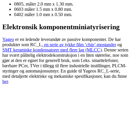
0805, måler 2.0 mm x 1.30 mm.
0603 måler 1.5 mm x 0.80 mm.
0402 måler 1.0 mm x 0.50 mm.
Elektronsik komponentminiatyrisering
Yageo
er en ledende leverandør av passive komponenter. De har
produkter som RC_L
, en serie av tykke film ‘chip’-mostander
og
SMT keramiske kondensatorer med flere lag (MLCC)
. Denne serien
har svært pålitelig elektrodekonstruksjon i en liten størrelse, noe som
gjør at den er egnet for generell bruk, som f.eks. smarttelefoner,
bærbare PCer, TVer i tillegg til flere industrielle instillinger, PLCM-
styringer og automasjonsutstyr. En guide til Yageos RC_L-serie,
med detaljerte elektriske og mekaniske spesifikasjoner, kan du finne
her
.