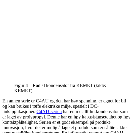
Figur 4 – Radial kondensator fra KEMET (kilde:
KEMET)
En annen serie er C4AU og den har høy spenning, er egnet for bil
og kan brukes i tøffe elektriske miljø, spesielt i DC-
linkapplikasjoner.
C4AU-serien
har en metallfilm-kondensator som
er laget av prolypropyl. Denne har en høy kapasistansetetthet og høy
kontaktpålitelighet. Serien er et godt eksempel på produkt-
innovasjon, hvor det er mulig å lage et produkt som er så lite takket
vært metallfilm-kondensatoren. En informativ rapport om C4AU-