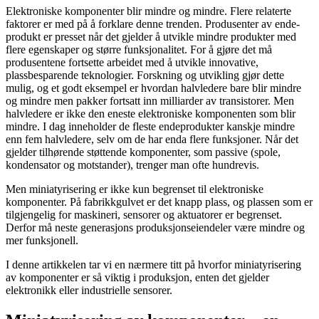
Elektroniske komponenter blir mindre og mindre. Flere relaterte
faktorer er med på å forklare denne trenden. Produsenter av ende-
produkt er presset når det gjelder å utvikle mindre produkter med
flere egenskaper og større funksjonalitet. For å gjøre det må
produsentene fortsette arbeidet med å utvikle innovative,
plassbesparende teknologier. Forskning og utvikling gjør dette
mulig, og et godt eksempel er hvordan halvledere bare blir mindre
og mindre men pakker fortsatt inn milliarder av transistorer. Men
halvledere er ikke den eneste elektroniske komponenten som blir
mindre. I dag inneholder de fleste endeprodukter kanskje mindre
enn fem halvledere, selv om de har enda flere funksjoner. Når det
gjelder tilhørende støttende komponenter, som passive (spole,
kondensator og motstander), trenger man ofte hundrevis.
Men miniatyrisering er ikke kun begrenset til elektroniske
komponenter. På fabrikkgulvet er det knapp plass, og plassen som er
tilgjengelig for maskineri, sensorer og aktuatorer er begrenset.
Derfor må neste generasjons produksjonseiendeler være mindre og
mer funksjonell.
I denne artikkelen tar vi en nærmere titt på hvorfor miniatyrisering
av komponenter er så viktig i produksjon, enten det gjelder
elektronikk eller industrielle sensorer.