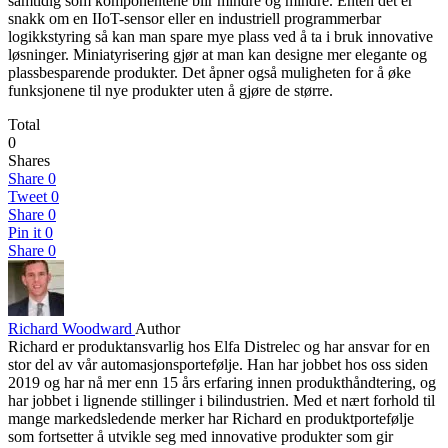
samtidig som komponentene blir mindre og mindre. Enten det er
snakk om en IIoT-sensor eller en industriell programmerbar
logikkstyring så kan man spare mye plass ved å ta i bruk innovative
løsninger. Miniatyrisering gjør at man kan designe mer elegante og
plassbesparende produkter. Det åpner også muligheten for å øke
funksjonene til nye produkter uten å gjøre de større.
Total
0
Shares
Share
0
Tweet
0
Share
0
Pin it
0
Share
0
Richard Woodward
Author
Richard er produktansvarlig hos Elfa Distrelec og har ansvar for en
stor del av vår automasjonsportefølje. Han har jobbet hos oss siden
2019 og har nå mer enn 15 års erfaring innen produkthåndtering, og
har jobbet i lignende stillinger i bilindustrien. Med et nært forhold til
mange markedsledende merker har Richard en produktportefølje
som fortsetter å utvikle seg med innovative produkter som gir