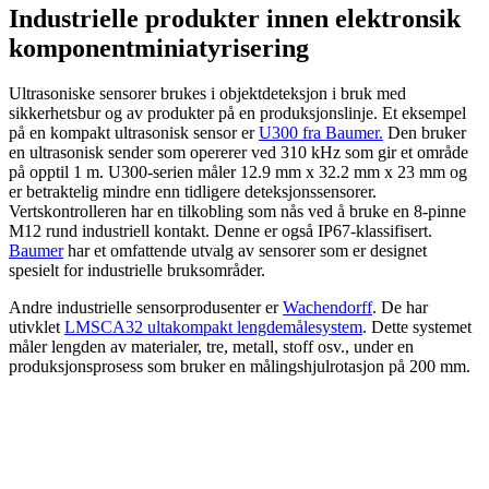
Industrielle produkter innen elektronsik
komponentminiatyrisering
Ultrasoniske sensorer brukes i objektdeteksjon i bruk med
sikkerhetsbur og av produkter på en produksjonslinje. Et eksempel
på en kompakt ultrasonisk sensor er
U300 fra Baumer.
Den bruker
en ultrasonisk sender som opererer ved 310 kHz som gir et område
på opptil 1 m. U300-serien måler 12.9 mm x 32.2 mm x 23 mm og
er betraktelig mindre enn tidligere deteksjonssensorer.
Vertskontrolleren har en tilkobling som nås ved å bruke en 8-pinne
M12 rund industriell kontakt. Denne er også IP67-klassifisert.
Baumer
har et omfattende utvalg av sensorer som er designet
spesielt for industrielle bruksområder.
Andre industrielle sensorprodusenter er
Wachendorff
. De har
utivklet
LMSCA32 ultakompakt lengdemålesystem
. Dette systemet
måler lengden av materialer, tre, metall, stoff osv., under en
produksjonsprosess som bruker en målingshjulrotasjon på 200 mm.