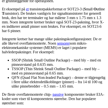
er grunnleggende for operasjonen.
Et eksempel på
et
transistorpakkeformat er SOT23-3 (
S
mall
O
utline
T
ransistor). De brukes vanligvis for signaltransistorer for generell
bruk, den har tre terminaler og har målene 3 mm x 1.75 mm x 1.3
mm. Noen integrerte kretser bruker også SOT-23-pakning, hvor X-
en indikerer antall pinner som brukes. For eksempel, en SOT23-6
har 6 pinner.
Integrerte kretser har mange ulike pakningskonfigurasjoner. De er
alle likevel overflatemonterte. Noen
sensorer
som mikro-
elektromekaniske systemer (MEMS) er laget i populære
halvlederpakninger. For eksempel:
SSOP (Shrink Small Outline Package) – med bly – med en
pinneavstand på 0.635 mm.
TSSOP (Thin Shrink Small Outline Package) – med bly –
med en pinneavstand på 0.65 mm.
QFN (Quad Flat Non-leaded Package) – denne er tilgjengelig
i flere ulike elektrodetilkoblinger (pinner) – fra 14 til 100 og
ulike pinnebredder – 0.5 mm – 1.65 mm.
De fleste overflatemonterte chip-
passive
komponenter bruker EIA-
koder som viser til komponentens størrelse. Den har populære
størrelser som: