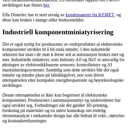
utviklingen kan finnes
her.
Elfa Distrelec har et stort utvalg av
kondensatorer fra KEMET
, og
disse kan brukes i mange ulike bruksområder.
Industriell komponentminiatyrisering
Det er også nyttig for produsenter av endeprodukter at elektroniske
komponenter utvikles til å bli enda mindre. I den industrielle
sektoren har man i de siste ti årene sett at automasjon brukes mer og
mer. Industrielle initiativer, som Industry 4.0 og IIoT er ansvarlig for
økningen av elektronikkbaserte sensorer, kontrollutstyr og AI
maskinlæringssystemer. Samtidig som dette utvikles blir det også
mindre og mindre plass på fabrikkgulvet, noe som driver
etterspørselen etter kompakte energibesparende og høyteknologiske
utviklinger.
Denne etterspørselen er ikke kun begrenset til elektroniske
komponenter. Produsenter i automasjonutstyr og underenheter har
også utviklet seg. Forbedringer når det gjelder 3D-printing,
forskning på materialer og en større kunnskap om endelig
elementanalyse i mekaniske design har alle bidratt til vekt-, størrelse-
og kostnadsreduseringer.