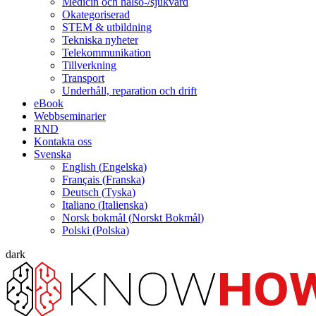
Medicin och hälso-/sjukvård
Okategoriserad
STEM & utbildning
Tekniska nyheter
Telekommunikation
Tillverkning
Transport
Underhåll, reparation och drift
eBook
Webbseminarier
RND
Kontakta oss
Svenska
English
(
Engelska
)
Français
(
Franska
)
Deutsch
(
Tyska
)
Italiano
(
Italienska
)
Norsk bokmål
(
Norskt Bokmål
)
Polski
(
Polska
)
dark