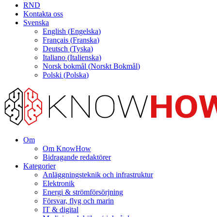
RND
Kontakta oss
Svenska
English
(
Engelska
)
Français
(
Franska
)
Deutsch
(
Tyska
)
Italiano
(
Italienska
)
Norsk bokmål
(
Norskt Bokmål
)
Polski
(
Polska
)
Om
Om KnowHow
Bidragande redaktörer
Kategorier
Anläggningsteknik och infrastruktur
Elektronik
Energi & strömförsörjning
Försvar, flyg och marin
IT & digital