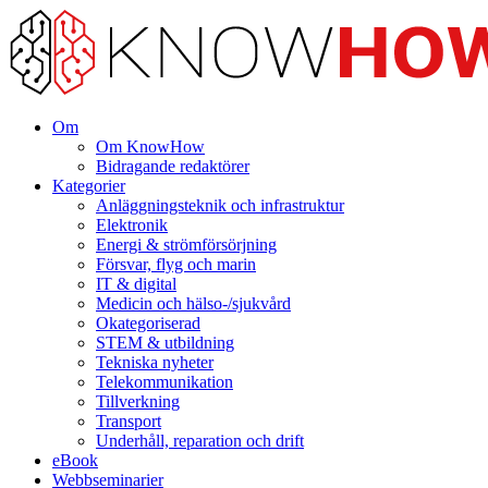
Om
Om KnowHow
Bidragande redaktörer
Kategorier
Anläggningsteknik och infrastruktur
Elektronik
Energi & strömförsörjning
Försvar, flyg och marin
IT & digital
Medicin och hälso-/sjukvård
Okategoriserad
STEM & utbildning
Tekniska nyheter
Telekommunikation
Tillverkning
Transport
Underhåll, reparation och drift
eBook
Webbseminarier