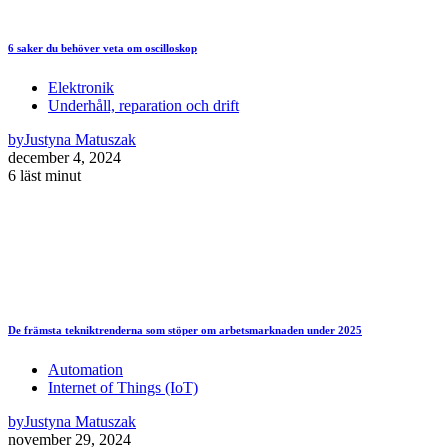
6 saker du behöver veta om oscilloskop
Elektronik
Underhåll, reparation och drift
by
Justyna Matuszak
december 4, 2024
6 läst minut
De främsta tekniktrenderna som stöper om arbetsmarknaden under 2025
Automation
Internet of Things (IoT)
by
Justyna Matuszak
november 29, 2024