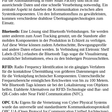
Für die Automatisierung in einer Smart Factory sind nicht nur
ausreichende Daten und eine schnelle Verarbeitung notwendig. Ein
zentraler Aspekt ist daneben die Kommunikation zwischen allen
Systemkomponenten. Um den Informationsfluss zu gewährleisten,
kommen verschiedene drahtlose Übertragungstechnologien zum
Einsatz.
Bluetooth:
Eine Lösung sind Bluetooth-Verbindungen. Sie werden
unter anderem zum Asset Tracking genutzt, um die Standorte aller
mobilen Komponenten in der Produktion in Echtzeit zu verfolgen.
Auf diese Weise können zudem Arbeitsschritte, Bewegungsprofile
und andere Daten erfasst werden. In Verbindung mit Eletronic Shelf
Labels (ESL) erlauben die Bluetooth Tags sogar die Visualisierung
zusätzlicher Informationen, etwa zu den bisherigen Prozessschritten.
RFID:
Radio Frequency Identification ist ein gängiges Verfahren
für die kontaktlose Übermittlung von größeren Datenmengen und
für die Verknüpfung technischer Komponenten. Unterschiedliche
Frequenzbereiche ermöglichen Reichweiten von bis zu 100 Metern.
Wie Bluetooth Tags können sie bei der Lokalisierung von Objekten
helfen. Etablierte Alternativen zur RFID-Technologie sind Bar- und
QR-Codes oder Near Field Communication (NFC).
OPC UA:
Eigens für die Vernetzung von Cyber Physical Systems
wurde das universelle und standardisierte Kommunikationsprotokoll
OPC UA (Open Protocol for Communication Unified Architecture)