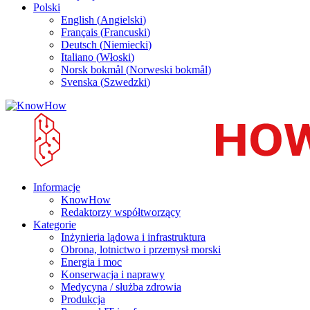
Polski
English
(
Angielski
)
Français
(
Francuski
)
Deutsch
(
Niemiecki
)
Italiano
(
Włoski
)
Norsk bokmål
(
Norweski bokmål
)
Svenska
(
Szwedzki
)
Informacje
KnowHow
Redaktorzy współtworzący
Kategorie
Inżynieria lądowa i infrastruktura
Obrona, lotnictwo i przemysł morski
Energia i moc
Konserwacja i naprawy
Medycyna / służba zdrowia
Produkcja