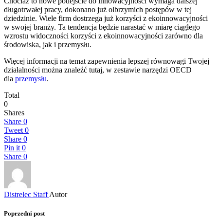
Chociaż to nowe podejście do innowacyjności wymaga dalszej
długotrwałej pracy, dokonano już olbrzymich postępów w tej
dziedzinie. Wiele firm dostrzega już korzyści z ekoinnowacyjności
w swojej branży. Ta tendencja będzie narastać w miarę ciągłego
wzrostu widoczności korzyści z ekoinnowacyjności zarówno dla
środowiska, jak i przemysłu.
Więcej informacji na temat zapewnienia lepszej równowagi Twojej
działalności można znaleźć tutaj, w zestawie narzędzi OECD
dla
przemysłu
.
Total
0
Shares
Share
0
Tweet
0
Share
0
Pin it
0
Share
0
Distrelec Staff
Autor
Poprzedni post