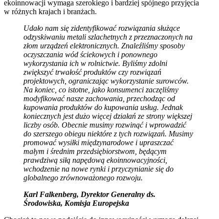
ekoinnowacji wymaga szerokiego i bardziej spójnego przyjęcia
w różnych krajach i branżach.
Udało nam się zidentyfikować rozwiązania służące
odzyskiwaniu metali szlachetnych z przeznaczonych na
złom urządzeń elektronicznych. Znaleźliśmy sposoby
oczyszczania wód ściekowych i ponownego
wykorzystania ich w rolnictwie. Byliśmy zdolni
zwiększyć trwałość produktów czy rozwiązań
projektowych, ograniczając wykorzystanie surowców.
Na koniec, co istotne, jako konsumenci zaczęliśmy
modyfikować nasze zachowania, przechodząc od
kupowania produktów do kupowania usług. Jednak
koniecznych jest dużo więcej działań ze strony większej
liczby osób. Obecnie musimy rozwinąć i wprowadzić
do szerszego obiegu niektóre z tych rozwiązań. Musimy
promować wysiłki międzynarodowe i upraszczać
małym i średnim przedsiębiorstwom, będącym
prawdziwą siłą napędową ekoinnowacyjności,
wchodzenie na nowe rynki i przyczynianie się do
globalnego zrównoważonego rozwoju.
Karl Falkenberg, Dyrektor Generalny ds.
Środowiska, Komisja Europejska