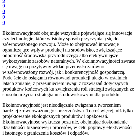
0
0
0
0
0
Ekoinnowacyjność obejmuje wszystkie pojawiające się innowacje
czy technologie, które w istotny sposób przyczyniają się do
zrównoważonego rozwoju. Może to obejmować innowacje
ograniczające wpływ produkcji na środowisko, zwiększające
odporność środowiska przyrodniczego albo efektywniejsze
wykorzystanie zasobów naturalnych. W ekoinnowacyjności zwraca
się uwagę na pozytywny wkład przemysłu zarówno
w zrównoważony rozwój, jak i konkurencyjność gospodarczą.
Podejście do osiągania równowagi produkcji uległo w ostatnich
latach zmianie, z przesunięciem uwagi z rozwiązań dotyczących
produktów końcowych ku zwiększeniu roli strategii związanych ze
sposobem życia i strategiami środowiskowymi dla produktu.
Ekoinnowacyjność jest nieodłącznie związana z tworzeniem
bardziej zrównoważonego społeczeństwa. To coś więcej, niż tylko
projektowanie ekologicznych produktów i opakowań.
Ekoinnowacyjność wykracza poza nie, obejmując doskonalenie
działalności biznesowej i procesów, w celu poprawy efektywności
i istotnego ograniczenia kosztów i odpadów.