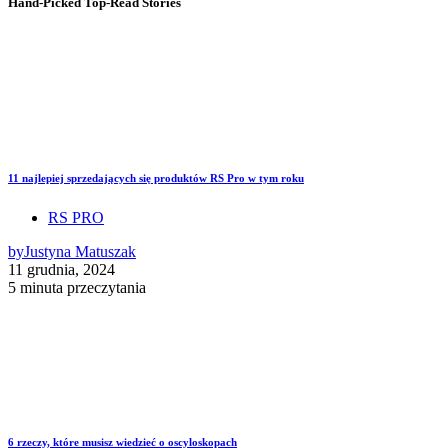
Hand-Picked
Top-Read Stories
11 najlepiej sprzedających się produktów RS Pro w tym roku
RS PRO
by
Justyna Matuszak
11 grudnia, 2024
5 minuta przeczytania
6 rzeczy, które musisz wiedzieć o oscyloskopach