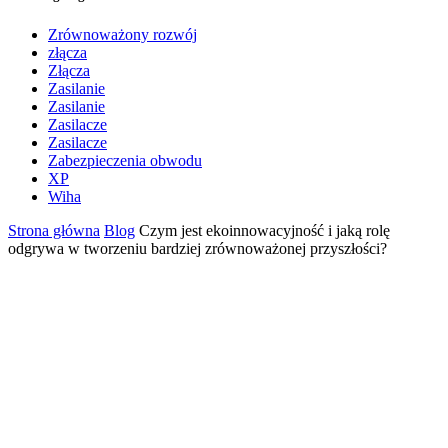
Zrównoważony rozwój
złącza
Złącza
Zasilanie
Zasilanie
Zasilacze
Zasilacze
Zabezpieczenia obwodu
XP
Wiha
Strona główna
Blog
Czym jest ekoinnowacyjność i jaką rolę
odgrywa w tworzeniu bardziej zrównoważonej przyszłości?