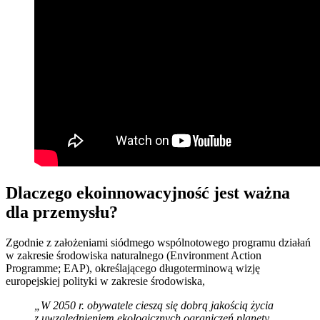
Dlaczego ekoinnowacyjność jest ważna
dla przemysłu?
Zgodnie z założeniami siódmego wspólnotowego programu działań
w zakresie środowiska naturalnego (Environment Action
Programme; EAP), określającego długoterminową wizję
europejskiej polityki w zakresie środowiska,
„
W 2050 r. obywatele cieszą się dobrą jakością życia
z uwzględnieniem ekologicznych ograniczeń planety.