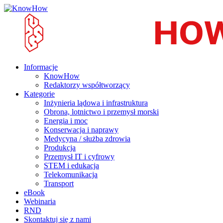
Informacje
KnowHow
Redaktorzy współtworzący
Kategorie
Inżynieria lądowa i infrastruktura
Obrona, lotnictwo i przemysł morski
Energia i moc
Konserwacja i naprawy
Medycyna / służba zdrowia
Produkcja
Przemysł IT i cyfrowy
STEM i edukacja
Telekomunikacja
Transport
eBook
Webinaria
RND
Skontaktuj się z nami