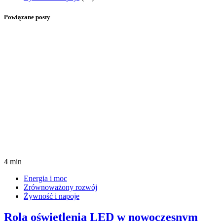
Powiązane posty
4 min
Energia i moc
Zrównoważony rozwój
Żywność i napoje
Rola oświetlenia LED w nowoczesnym