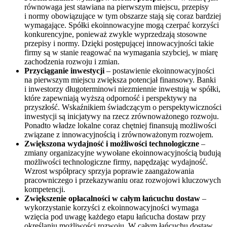
równowaga jest stawiana na pierwszym miejscu, przepisy
i normy obowiązujące w tym obszarze stają się coraz bardziej
wymagające. Spółki ekoinnowacyjne mogą czerpać korzyści
konkurencyjne, ponieważ zwykle wyprzedzają stosowne
przepisy i normy. Dzięki postępującej innowacyjności takie
firmy są w stanie reagować na wymagania szybciej, w miarę
zachodzenia rozwoju i zmian.
Przyciąganie inwestycji
– postawienie ekoinnowacyjności
na pierwszym miejscu zwiększa potencjał finansowy. Banki
i inwestorzy długoterminowi niezmiennie inwestują w spółki,
które zapewniają wyższą odporność i perspektywy na
przyszłość. Wskaźnikiem świadczącym o perspektywiczności
inwestycji są inicjatywy na rzecz zrównoważonego rozwoju.
Ponadto władze lokalne coraz chętniej finansują możliwości
związane z innowacyjnością i zrównoważonym rozwojem.
Zwiększona wydajność i możliwości technologiczne
–
zmiany organizacyjne wywołane ekoinnowacyjnością budują
możliwości technologiczne firmy, napędzając wydajność.
Wzrost współpracy sprzyja poprawie zaangażowania
pracowniczego i przekazywaniu oraz rozwojowi kluczowych
kompetencji.
Zwiększenie opłacalności w całym łańcuchu dostaw
–
wykorzystanie korzyści z ekoinnowacyjności wymaga
wzięcia pod uwagę każdego etapu łańcucha dostaw przy
określaniu możliwości rozwoju. W całym łańcuchu dostaw