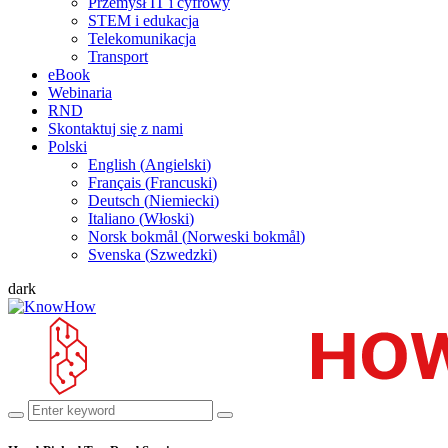
Przemysł IT i cyfrowy
STEM i edukacja
Telekomunikacja
Transport
eBook
Webinaria
RND
Skontaktuj się z nami
Polski
English
(
Angielski
)
Français
(
Francuski
)
Deutsch
(
Niemiecki
)
Italiano
(
Włoski
)
Norsk bokmål
(
Norweski bokmål
)
Svenska
(
Szwedzki
)
dark