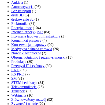
Ankieta
(1)
Automatyzacja
(96)
Bez kategorii
(1)
druk 3D
(5)
drukowanie 3d
(1)
Elektronika
(81)
Energia i moc
(104)
Internet Rzeczy (IoT)
(84)
Inżynieria lądowa i infrastruktura
(3)
Komunikat prasowy
(4)
Konserwacja i naprawy
(99)
Medycyna / służba zdrowia
(26)
Nowinki techniczne
(2)
Obrona, lotnictwo i przemysł morski
(15)
Produkcja
(89)
Przemysł IT i cyfrowy
(39)
RND
(39)
RS PRO
(7)
SM
(31)
STEM i edukacja
(34)
Telekomunikacja
(25)
Transport
(57)
Webinaria
(16)
Zrównoważony rozwój
(92)
Żywność i napoje
(22)