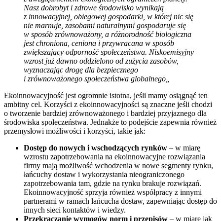
Nasz dobrobyt i zdrowe środowisko wynikają
z innowacyjnej, obiegowej gospodarki, w której nic się
nie marnuje, zasobami naturalnymi gospodaruje się
w sposób zrównoważony, a różnorodność biologiczna
jest chroniona, ceniona i przywracana w sposób
zwiększający odporność społeczeństwa. Niskoemisyjny
wzrost już dawno oddzielono od zużycia zasobów,
wyznaczając drogę dla bezpiecznego
i zrównoważonego społeczeństwa globalnego
„
Ekoinnowacyjność jest ogromnie istotna, jeśli mamy osiągnąć ten
ambitny cel. Korzyści z ekoinnowacyjności są znaczne jeśli chodzi
o tworzenie bardziej zrównoważonego i bardziej przyjaznego dla
środowiska społeczeństwa. Jednakże to podejście zapewnia również
przemysłowi możliwości i korzyści, takie jak:
Dostęp do nowych i wschodzących rynków
– w miarę
wzrostu zapotrzebowania na
ekoinnowacyjne rozwiązania
firmy mają możliwość wchodzenia w nowe segmenty rynku,
łańcuchy dostaw i wykorzystania nieograniczonego
zapotrzebowania tam, gdzie na rynku brakuje rozwiązań.
Ekoinnowacyjność sprzyja również współpracy z innymi
partnerami w ramach łańcucha dostaw, zapewniając dostęp do
innych sieci kontaktów i wiedzy.
Przekraczanie wymogów norm i przepisów
– w miarę jak