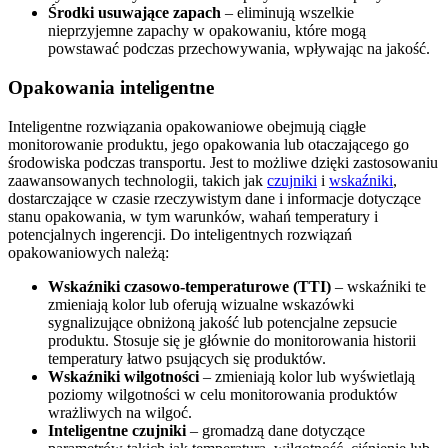
Środki usuwające zapach
– eliminują wszelkie
nieprzyjemne zapachy w opakowaniu, które mogą
powstawać podczas przechowywania, wpływając na jakość.
Opakowania inteligentne
Inteligentne rozwiązania opakowaniowe obejmują ciągłe
monitorowanie produktu, jego opakowania lub otaczającego go
środowiska podczas transportu. Jest to możliwe dzięki zastosowaniu
zaawansowanych technologii, takich jak
czujniki
i
wskaźniki
,
dostarczające w czasie rzeczywistym dane i informacje dotyczące
stanu opakowania, w tym warunków, wahań temperatury i
potencjalnych ingerencji. Do inteligentnych rozwiązań
opakowaniowych należą:
Wskaźniki czasowo-temperaturowe (TTI)
– wskaźniki te
zmieniają kolor lub oferują wizualne wskazówki
sygnalizujące obniżoną jakość lub potencjalne zepsucie
produktu. Stosuje się je głównie do monitorowania historii
temperatury łatwo psujących się produktów.
Wskaźniki wilgotności
– zmieniają kolor lub wyświetlają
poziomy wilgotności w celu monitorowania produktów
wrażliwych na wilgoć.
Inteligentne czujniki
– gromadzą dane dotyczące