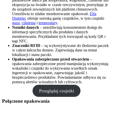
parametrów takich jak temperatura, wilgotność, ciśnienie lub
ekspozycja na światło w czasie rzeczywistym, przesyłając je
do urządzeń zewnętrznych lub platform chmurowych.
Umożliwia to zdalne monitorowanie opakowań.
Elfa
Distrelec
oferuje szeroką gamę czujników, w tym czujniki
gazu
,
ciśnienia
i
temperatury
.
Nośniki danych
– umożliwiają konsumentom dostęp do
informacji specyficznych dla produktu i danych
monitorowania. Przykładami tych rozwiązań są kody QR i
tagi NFC.
Znaczniki RFID
– są wykorzystywane do śledzenia paczek
w całym łańcuchu dostaw. Zapewniają dane na temat
lokalizacji i stanu paczki.
Opakowania zabezpieczone przed otwarciem
–
opakowania zabezpieczone przed manipulacją wykorzystują
wskaźniki i czujniki do wykrywania wszelkich oznak
ingerencji w opakowanie, zapewniając jakość i
bezpieczeństwo produktów. Powiadamianie odbywa się za
pomocą alertów wizualnych lub cyfrowych.
Przeglądaj czujniki
Połączone opakowania