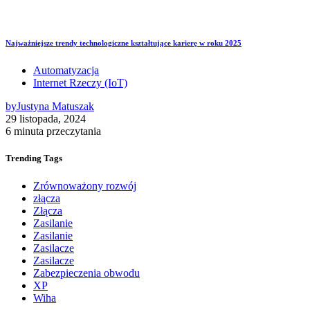
Najważniejsze trendy technologiczne kształtujące karierę w roku 2025
Automatyzacja
Internet Rzeczy (IoT)
by
Justyna Matuszak
29 listopada, 2024
6 minuta przeczytania
Trending
Tags
Zrównoważony rozwój
złącza
Złącza
Zasilanie
Zasilanie
Zasilacze
Zasilacze
Zabezpieczenia obwodu
XP
Wiha