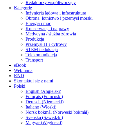
Redaktorzy współtworzący
Kategorie
Inżynieria lądowa i infrastruktura
Obrona, lotnictwo i przemysł morski
Energia i moc
Konserwacja i naprawy
Medycyna / służba zdrowia
Produkcja
Przemysł IT i cyfrowy
STEM i edukacja
Telekomunikacja
Transport
eBook
Webinaria
RND
Skontaktuj się z nami
Polski
English
(
Angielski
)
Français
(
Francuski
)
Deutsch
(
Niemiecki
)
Italiano
(
Włoski
)
Norsk bokmål
(
Norweski bokmål
)
Svenska
(
Szwedzki
)
Magyar
(
Węgierski
)