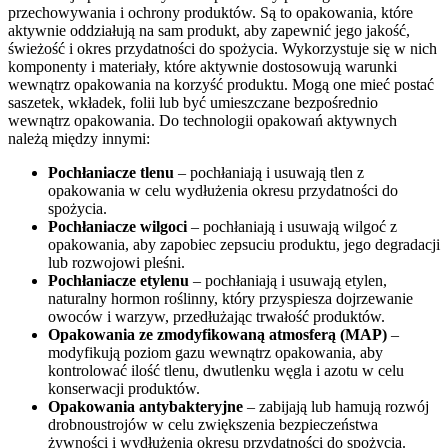
przechowywania i ochrony produktów. Są to opakowania, które
aktywnie oddziałują na sam produkt, aby zapewnić jego jakość,
świeżość i okres przydatności do spożycia. Wykorzystuje się w nich
komponenty i materiały, które aktywnie dostosowują warunki
wewnątrz opakowania na korzyść produktu. Mogą one mieć postać
saszetek, wkładek, folii lub być umieszczane bezpośrednio
wewnątrz opakowania. Do technologii opakowań aktywnych
należą między innymi:
Pochłaniacze tlenu
– pochłaniają i usuwają tlen z
opakowania w celu wydłużenia okresu przydatności do
spożycia.
Pochłaniacze wilgoci
– pochłaniają i usuwają wilgoć z
opakowania, aby zapobiec zepsuciu produktu, jego degradacji
lub rozwojowi pleśni.
Pochłaniacze etylenu
– pochłaniają i usuwają etylen,
naturalny hormon roślinny, który przyspiesza dojrzewanie
owoców i warzyw, przedłużając trwałość produktów.
Opakowania ze zmodyfikowaną atmosferą (MAP)
–
modyfikują poziom gazu wewnątrz opakowania, aby
kontrolować ilość tlenu, dwutlenku węgla i azotu w celu
konserwacji produktów.
Opakowania antybakteryjne
– zabijają lub hamują rozwój
drobnoustrojów w celu zwiększenia bezpieczeństwa
żywności i wydłużenia okresu przydatności do spożycia.