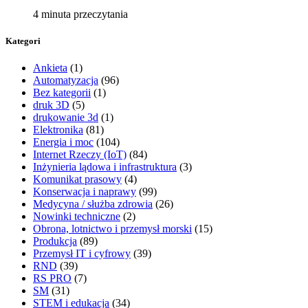
4 minuta przeczytania
Kategori
Ankieta
(1)
Automatyzacja
(96)
Bez kategorii
(1)
druk 3D
(5)
drukowanie 3d
(1)
Elektronika
(81)
Energia i moc
(104)
Internet Rzeczy (IoT)
(84)
Inżynieria lądowa i infrastruktura
(3)
Komunikat prasowy
(4)
Konserwacja i naprawy
(99)
Medycyna / służba zdrowia
(26)
Nowinki techniczne
(2)
Obrona, lotnictwo i przemysł morski
(15)
Produkcja
(89)
Przemysł IT i cyfrowy
(39)
RND
(39)
RS PRO
(7)
SM
(31)
STEM i edukacja
(34)