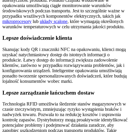
autentyczność produktu. Ponadto czujniki wbudowane w
opakowania umożliwiają ciągłe monitorowanie warunków
środowiskowych podczas transportu. Jest to szczególnie ważne w
przypadku wrażliwych komponentów elektrycznych, takich jak
mikroprocesory
lub
układy scalone
, które wymagają określonych
warunków temperaturowych w celu utrzymania jakości produktu.
Lepsze doświadczenie klienta
Skanując kody QR i znaczniki NFC na opakowaniu, klienci mogą
uzyskać natychmiastowy dostęp do istotnych informacji o
produkcie. Łatwy dostęp do informacji zwiększa zadowolenie
klientów, zarówno w przypadku rozwiązywania problemów, jak i
konfigurowania urządzeń. Inteligentne opakowania umożliwiają
ponadto tworzenie spersonalizowanych doświadczeń, które budują
lojalność konsumentów wobec marki.
Lepsze zarządzanie łańcuchem dostaw
Technologia RFID umożliwia śledzenie stanów magazynowych w
czasie rzeczywistym, zmniejszając ryzyko wystąpienia braków i
nadwyżek towaru. Pozwala to na redukcję kosztów i usprawnia
kontrolę zapasów. Dystrybutorzy mogą proaktywnie identyfikować
potencjalne problemy i podejmować działania zaradcze, aby
zapobiec uszkodzeniom podczas transportu produktów. Takie