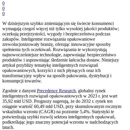
0
0
0
W dzisiejszym szybko zmieniającym się świecie konsumenci
wymagają czegoś więcej niż tylko wysokiej jakości produktów;
oczekują przejrzystości, wygody i bezpieczeństwa podczas
zakupów. Inteligentne rozwiązania opakowaniowe
zrewolucjonizowały branżę, oferując innowacyjne sposoby
spełnienia tych oczekiwań. Rozwiązania te wykorzystują
najnowocześniejsze technologie, zapewniając bezpieczeństwo
produktów i usprawniając śledzenie łańcucha dostaw. Niniejszy
artykuł przybliży tematykę inteligentnych rozwiązań
opakowaniowych, korzyści z nich płynących oraz ich
transformacyjny wpływ na sposób pakowania, dystrybucji i
konsumpcji towarów.
Zgodnie z danymi
Precedence Research
, globalny rynek
inteligentnych rozwiązań opakowaniowych w 2023 r. jest wart
35,92 mld USD. Prognozy sugerują, że do 2032 r. rynek ten
osiągnie wartość 60,49 mld USD, przy skumulowanym rocznym
wskaźniku wzrostu (CAGR) na poziomie 5,4%. Statystyki te
potwierdzają szybki rozwój sektora inteligentnych opakowań,
podkreślając jego znaczny potencjał wzrostu w nadchodzących
latach.