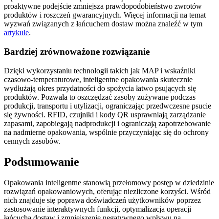
proaktywne podejście zmniejsza prawdopodobieństwo zwrotów
produktów i roszczeń gwarancyjnych. Więcej informacji na temat
wyzwań związanych z łańcuchem dostaw można znaleźć w tym
artykule
.
Bardziej zrównoważone rozwiązanie
Dzięki wykorzystaniu technologii takich jak MAP i wskaźniki
czasowo-temperaturowe, inteligentne opakowania skutecznie
wydłużają okres przydatności do spożycia łatwo psujących się
produktów. Pozwala to oszczędzać zasoby zużywane podczas
produkcji, transportu i utylizacji, ograniczając przedwczesne psucie
się żywności. RFID, czujniki i kody QR usprawniają zarządzanie
zapasami, zapobiegają nadprodukcji i ograniczają zapotrzebowanie
na nadmierne opakowania, wspólnie przyczyniając się do ochrony
cennych zasobów.
Podsumowanie
Opakowania inteligentne stanowią przełomowy postęp w dziedzinie
rozwiązań opakowaniowych, oferując niezliczone korzyści. Wśród
nich znajduje się poprawa doświadczeń użytkowników poprzez
zastosowanie interaktywnych funkcji, optymalizacja operacji
łańcucha dostaw i zmniejszenie negatywnego wpływu na