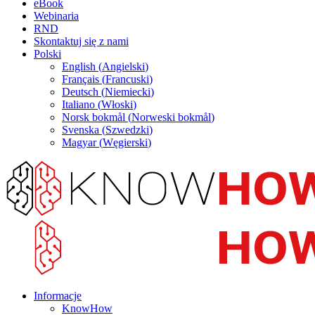
eBook
Webinaria
RND
Skontaktuj się z nami
Polski
English
(
Angielski
)
Français
(
Francuski
)
Deutsch
(
Niemiecki
)
Italiano
(
Włoski
)
Norsk bokmål
(
Norweski bokmål
)
Svenska
(
Szwedzki
)
Magyar
(
Węgierski
)
Informacje
KnowHow